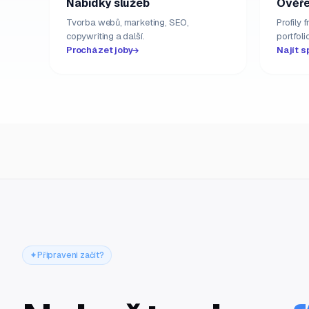
Nabídky služeb
Ověře
Tvorba webů, marketing, SEO,
Profily 
copywriting a další.
portfolio
Procházet joby
Najít s
Připraveni začít?