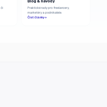
Blog & návody
 či
Praktické rady pro freelancery,
marketéry a podnikatele.
Číst články