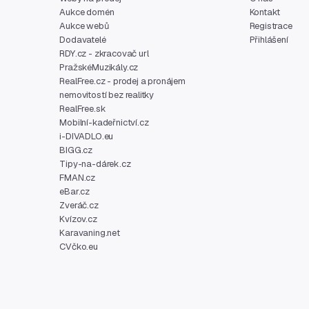
Aukce domén
Kontakt
Aukce webů
Registrace
Dodavatelé
Přihlášení
RDY.cz - zkracovač url
PražskéMuzikály.cz
RealFree.cz - prodej a pronájem
nemovitostí bez realitky
RealFree.sk
Mobilní-kadeřnictví.cz
i-DIVADLO.eu
BIGG.cz
Tipy-na-dárek.cz
FMAN.cz
eBar.cz
Zveráč.cz
Kvízov.cz
Karavaning.net
CVčko.eu