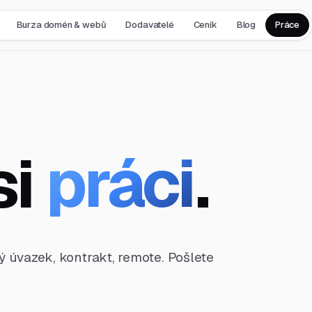
Burza domén & webů
Dodavatelé
Ceník
Blog
Práce
si
práci
.
ný úvazek, kontrakt, remote. Pošlete