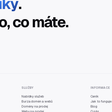
íky
.
o, co máte.
SLUŽBY
INFORMACE
Nabídky služeb
Ceník
Burza domén a webů
Jak to funguje
Domény na prodej
Blog
Weby na prodej
O nás