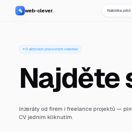
web-clever
.
Nabídka jobů
0 aktivních pracovních nabídek
Najděte 
Inzeráty od firem i freelance projektů — pl
CV jedním kliknutím.