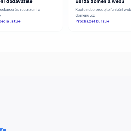
ní dodavatelé
Burza domén a webů
freelancerů s recenzemi a
Kupte nebo prodejte funkční web
.
doménu .cz.
pecialistu
Procházet burzu