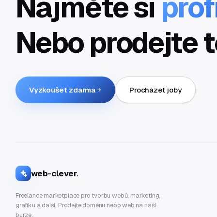
Najměte si
prof
Nebo prodejte t
Vyzkoušet zdarma
Procházet joby
web-clever
.
Freelance marketplace pro tvorbu webů, marketing,
grafiku a další. Prodejte doménu nebo web na naší
burze.