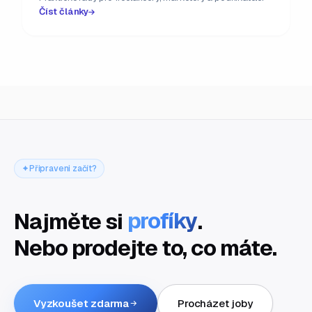
Číst články
Připraveni začít?
Najměte si
profíky
.
Nebo prodejte to, co máte.
Vyzkoušet zdarma
Procházet joby