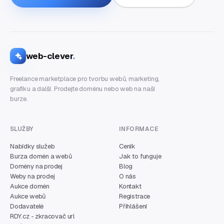
web-clever
.
Freelance marketplace pro tvorbu webů, marketing,
grafiku a další. Prodejte doménu nebo web na naší
burze.
SLUŽBY
INFORMACE
Nabídky služeb
Ceník
Burza domén a webů
Jak to funguje
Domény na prodej
Blog
Weby na prodej
O nás
Aukce domén
Kontakt
Aukce webů
Registrace
Dodavatelé
Přihlášení
RDY.cz - zkracovač url