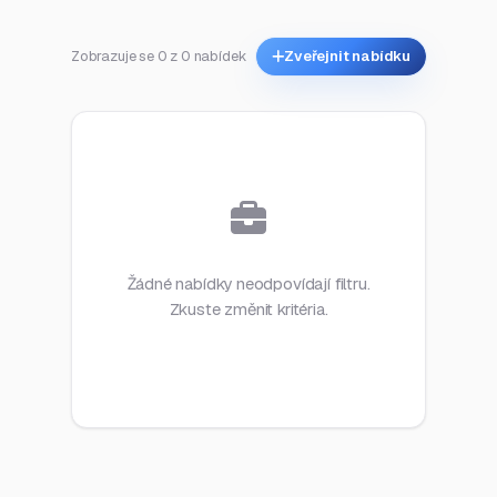
Zobrazuje se 0 z 0 nabídek
Zveřejnit nabídku
Žádné nabídky neodpovídají filtru.
Zkuste změnit kritéria.