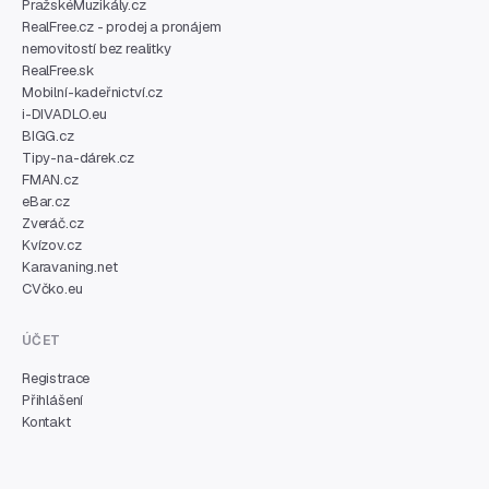
PražskéMuzikály.cz
RealFree.cz - prodej a pronájem
nemovitostí bez realitky
RealFree.sk
Mobilní-kadeřnictví.cz
i-DIVADLO.eu
BIGG.cz
Tipy-na-dárek.cz
FMAN.cz
eBar.cz
Zveráč.cz
Kvízov.cz
Karavaning.net
CVčko.eu
ÚČET
Registrace
Přihlášení
Kontakt