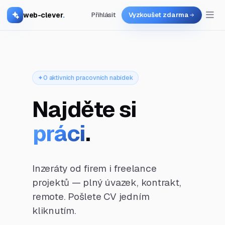
web-clever
.
Přihlásit
Vyzkoušet zdarma
0 aktivních pracovních nabídek
Najděte si
práci
.
Inzeráty od firem i freelance
projektů — plný úvazek, kontrakt,
remote. Pošlete CV jedním
kliknutím.