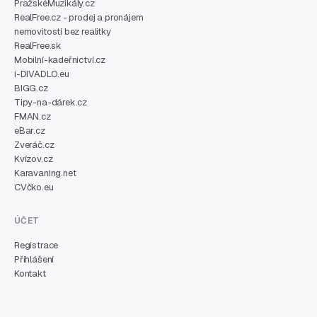
PražskéMuzikály.cz
RealFree.cz - prodej a pronájem
nemovitostí bez realitky
RealFree.sk
Mobilní-kadeřnictví.cz
i-DIVADLO.eu
BIGG.cz
Tipy-na-dárek.cz
FMAN.cz
eBar.cz
Zveráč.cz
Kvízov.cz
Karavaning.net
CVčko.eu
ÚČET
Registrace
Přihlášení
Kontakt