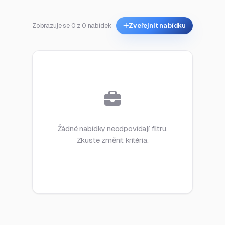
Zobrazuje se 0 z 0 nabídek
Zveřejnit nabídku
Žádné nabídky neodpovídají filtru.
Zkuste změnit kritéria.