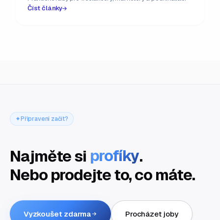
Číst články
Připraveni začít?
Najměte si
profíky
.
Nebo prodejte to, co máte.
Vyzkoušet zdarma
Procházet joby