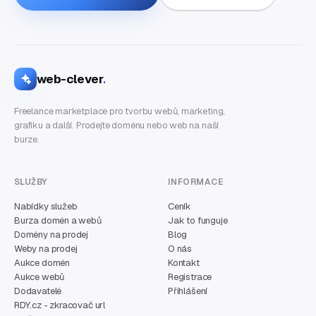
web-clever
.
Freelance marketplace pro tvorbu webů, marketing,
grafiku a další. Prodejte doménu nebo web na naší
burze.
SLUŽBY
INFORMACE
Nabídky služeb
Ceník
Burza domén a webů
Jak to funguje
Domény na prodej
Blog
Weby na prodej
O nás
Aukce domén
Kontakt
Aukce webů
Registrace
Dodavatelé
Přihlášení
RDY.cz - zkracovač url