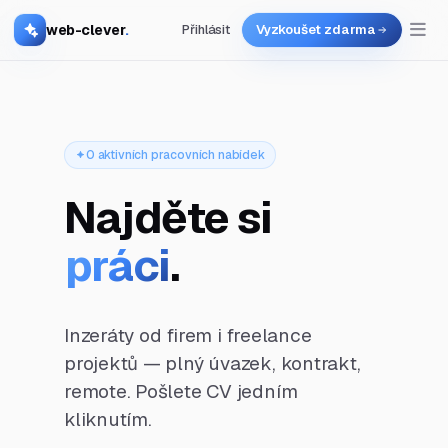
web-clever
.
Přihlásit
Vyzkoušet zdarma
0 aktivních pracovních nabídek
Najděte si
práci
.
Inzeráty od firem i freelance
projektů — plný úvazek, kontrakt,
remote. Pošlete CV jedním
kliknutím.