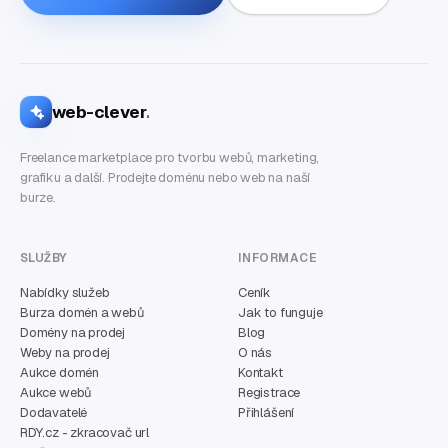
web-clever
.
Freelance marketplace pro tvorbu webů, marketing,
grafiku a další. Prodejte doménu nebo web na naší
burze.
SLUŽBY
INFORMACE
Nabídky služeb
Ceník
Burza domén a webů
Jak to funguje
Domény na prodej
Blog
Weby na prodej
O nás
Aukce domén
Kontakt
Aukce webů
Registrace
Dodavatelé
Přihlášení
RDY.cz - zkracovač url