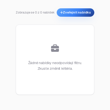
Zobrazuje se 0 z 0 nabídek
Zveřejnit nabídku
Žádné nabídky neodpovídají filtru.
Zkuste změnit kritéria.