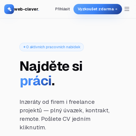
web-clever
.
Přihlásit
Vyzkoušet zdarma
0 aktivních pracovních nabídek
Najděte si
práci
.
Inzeráty od firem i freelance
projektů — plný úvazek, kontrakt,
remote. Pošlete CV jedním
kliknutím.