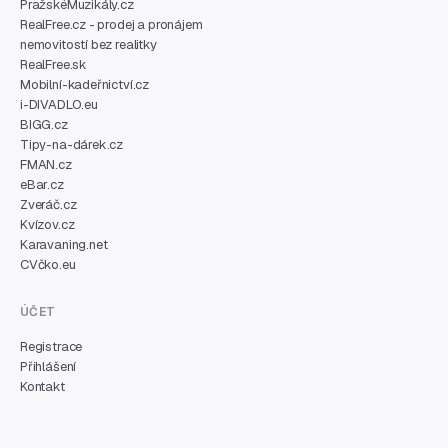
PražskéMuzikály.cz
RealFree.cz - prodej a pronájem
nemovitostí bez realitky
RealFree.sk
Mobilní-kadeřnictví.cz
i-DIVADLO.eu
BIGG.cz
Tipy-na-dárek.cz
FMAN.cz
eBar.cz
Zveráč.cz
Kvízov.cz
Karavaning.net
CVčko.eu
ÚČET
Registrace
Přihlášení
Kontakt