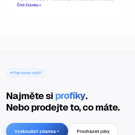
Číst články
Připraveni začít?
Najměte si
profíky
.
Nebo prodejte to, co máte.
Vyzkoušet zdarma
Procházet joby