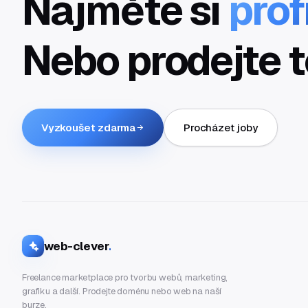
Najměte si
prof
Nebo prodejte t
Vyzkoušet zdarma
Procházet joby
web-clever
.
Freelance marketplace pro tvorbu webů, marketing,
grafiku a další. Prodejte doménu nebo web na naší
burze.