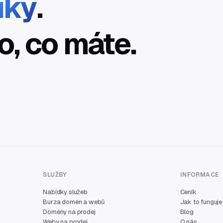
íky
.
o, co máte.
SLUŽBY
INFORMACE
Nabídky služeb
Ceník
Burza domén a webů
Jak to funguje
Domény na prodej
Blog
Weby na prodej
O nás