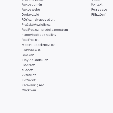
Aukce domén
Kontakt
Aukce webů
Registrace
Dodavatelé
Přihlášení
RDY.cz - zkracovač url
PražskéMuzikály.cz
RealFree.cz - prodej a pronájem
nemovitostí bez realitky
RealFree.sk
Mobilní-kadeřnictví.cz
i-DIVADLO.eu
BIGG.cz
Tipy-na-dárek.cz
FMAN.cz
eBar.cz
Zveráč.cz
Kvízov.cz
Karavaning.net
CVčko.eu