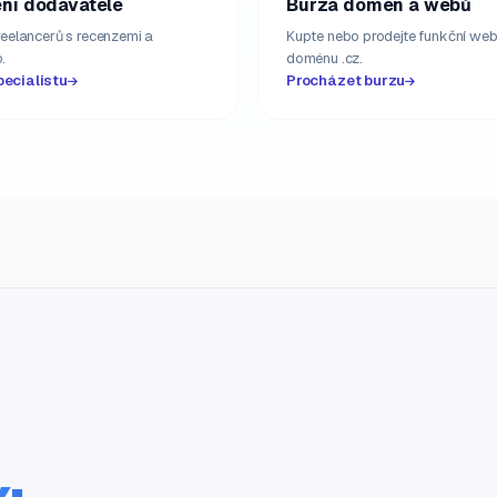
ní dodavatelé
Burza domén a webů
freelancerů s recenzemi a
Kupte nebo prodejte funkční web
.
doménu .cz.
pecialistu
Procházet burzu