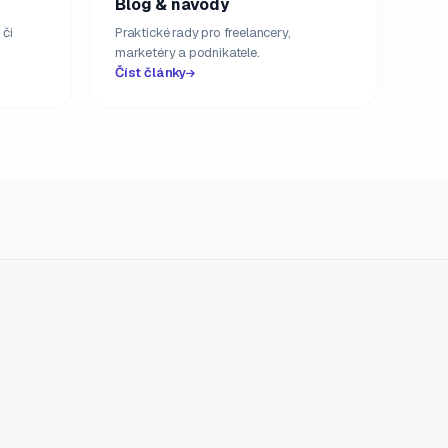
Blog & návody
 či
Praktické rady pro freelancery,
marketéry a podnikatele.
Číst články