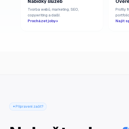
Nabídky služeb
Ověře
Tvorba webů, marketing, SEO,
Profily 
copywriting a další.
portfolio
Procházet joby
Najít s
Připraveni začít?