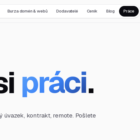
Burza domén & webů
Dodavatelé
Ceník
Blog
Práce
si
práci
.
ný úvazek, kontrakt, remote. Pošlete