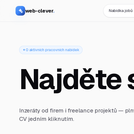
web-clever
.
Nabídka jobů
0 aktivních pracovních nabídek
Najděte 
Inzeráty od firem i freelance projektů — pl
CV jedním kliknutím.