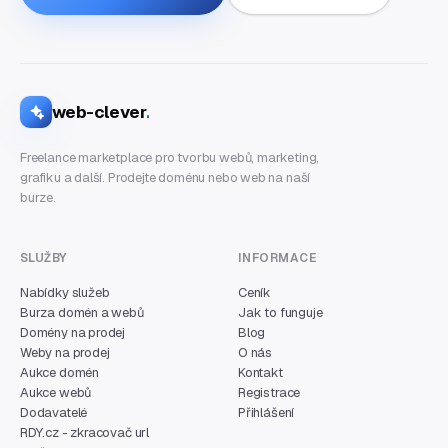
web-clever
.
Freelance marketplace pro tvorbu webů, marketing,
grafiku a další. Prodejte doménu nebo web na naší
burze.
SLUŽBY
INFORMACE
Nabídky služeb
Ceník
Burza domén a webů
Jak to funguje
Domény na prodej
Blog
Weby na prodej
O nás
Aukce domén
Kontakt
Aukce webů
Registrace
Dodavatelé
Přihlášení
RDY.cz - zkracovač url