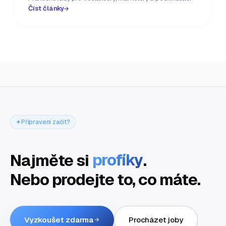
Číst články
Připraveni začít?
Najměte si
profíky
.
Nebo prodejte to, co máte.
Vyzkoušet zdarma
Procházet joby