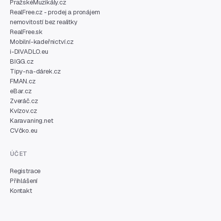
PražskéMuzikály.cz
RealFree.cz - prodej a pronájem
nemovitostí bez realitky
RealFree.sk
Mobilní-kadeřnictví.cz
i-DIVADLO.eu
BIGG.cz
Tipy-na-dárek.cz
FMAN.cz
eBar.cz
Zveráč.cz
Kvízov.cz
Karavaning.net
CVčko.eu
ÚČET
Registrace
Přihlášení
Kontakt