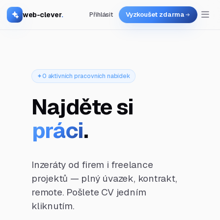
web-clever
.
Přihlásit
Vyzkoušet zdarma
0 aktivních pracovních nabídek
Najděte si
práci
.
Inzeráty od firem i freelance
projektů — plný úvazek, kontrakt,
remote. Pošlete CV jedním
kliknutím.