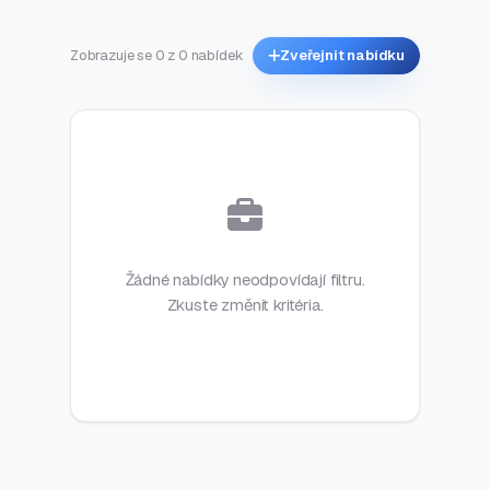
Zobrazuje se 0 z 0 nabídek
Zveřejnit nabídku
Žádné nabídky neodpovídají filtru.
Zkuste změnit kritéria.