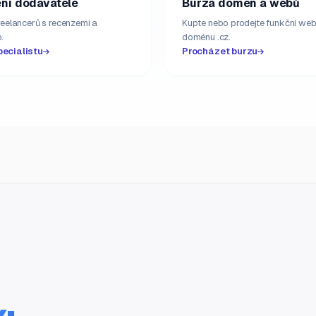
ní dodavatelé
Burza domén a webů
freelancerů s recenzemi a
Kupte nebo prodejte funkční web
.
doménu .cz.
pecialistu
Procházet burzu