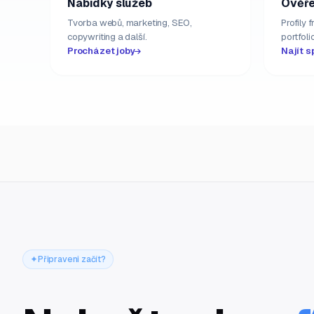
Nabídky služeb
Ověře
Tvorba webů, marketing, SEO,
Profily 
copywriting a další.
portfolio
Procházet joby
Najít s
Připraveni začít?