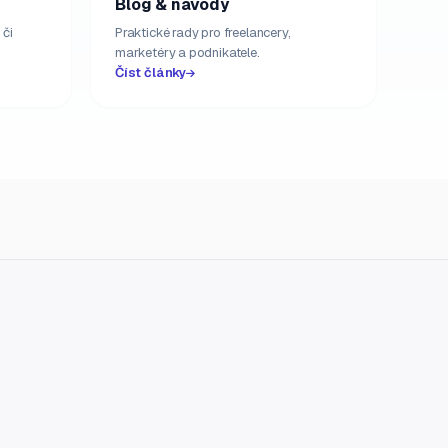
Blog & návody
 či
Praktické rady pro freelancery,
marketéry a podnikatele.
Číst články