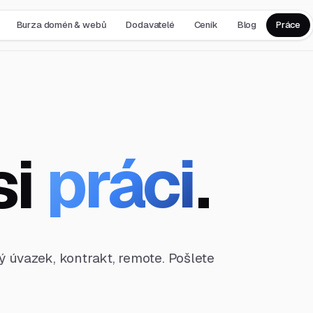
Burza domén & webů
Dodavatelé
Ceník
Blog
Práce
si
práci
.
ný úvazek, kontrakt, remote. Pošlete