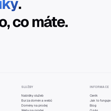
íky
.
o, co máte.
SLUŽBY
INFORMACE
Nabídky služeb
Ceník
Burza domén a webů
Jak to funguje
Domény na prodej
Blog
Weby na prodej
O nás