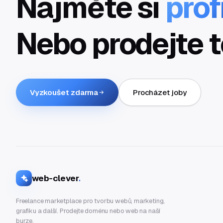
Najměte si
prof
Nebo prodejte t
Vyzkoušet zdarma
Procházet joby
web-clever
.
Freelance marketplace pro tvorbu webů, marketing,
grafiku a další. Prodejte doménu nebo web na naší
burze.