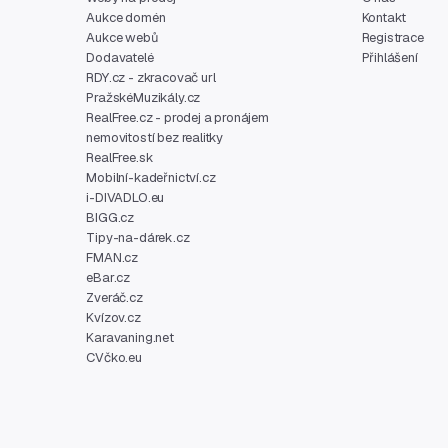
Aukce domén
Kontakt
Aukce webů
Registrace
Dodavatelé
Přihlášení
RDY.cz - zkracovač url
PražskéMuzikály.cz
RealFree.cz - prodej a pronájem
nemovitostí bez realitky
RealFree.sk
Mobilní-kadeřnictví.cz
i-DIVADLO.eu
BIGG.cz
Tipy-na-dárek.cz
FMAN.cz
eBar.cz
Zveráč.cz
Kvízov.cz
Karavaning.net
CVčko.eu