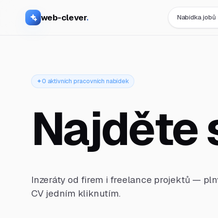
web-clever
.
Nabídka jobů
0 aktivních pracovních nabídek
Najděte 
Inzeráty od firem i freelance projektů — pl
CV jedním kliknutím.