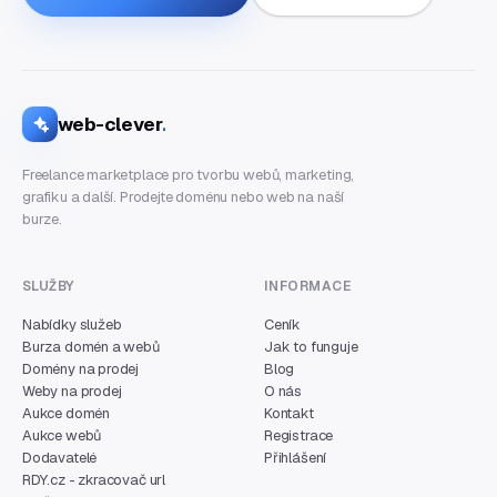
web-clever
.
Freelance marketplace pro tvorbu webů, marketing,
grafiku a další. Prodejte doménu nebo web na naší
burze.
SLUŽBY
INFORMACE
Nabídky služeb
Ceník
Burza domén a webů
Jak to funguje
Domény na prodej
Blog
Weby na prodej
O nás
Aukce domén
Kontakt
Aukce webů
Registrace
Dodavatelé
Přihlášení
RDY.cz - zkracovač url