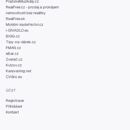
PražskéMuzikály.cz
RealFree.cz - prodej a pronájem
nemovitostí bez realitky
RealFree.sk
Mobilní-kadeřnictví.cz
i-DIVADLO.eu
BIGG.cz
Tipy-na-dárek.cz
FMAN.cz
eBar.cz
Zveráč.cz
Kvízov.cz
Karavaning.net
CVčko.eu
ÚČET
Registrace
Přihlášení
Kontakt