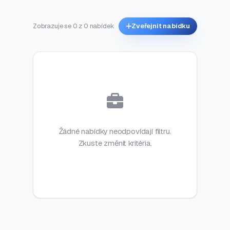
Zobrazuje se 0 z 0 nabídek
Zveřejnit nabídku
Žádné nabídky neodpovídají filtru.
Zkuste změnit kritéria.