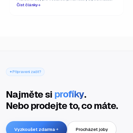
Číst články
Připraveni začít?
Najměte si
profíky
.
Nebo prodejte to, co máte.
Vyzkoušet zdarma
Procházet joby