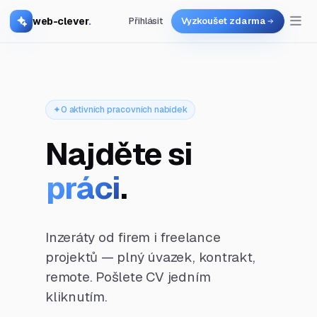
web-clever
.
Přihlásit
Vyzkoušet zdarma
0 aktivních pracovních nabídek
Najděte si
práci
.
Inzeráty od firem i freelance
projektů — plný úvazek, kontrakt,
remote. Pošlete CV jedním
kliknutím.