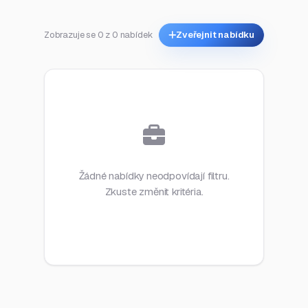
Zobrazuje se 0 z 0 nabídek
Zveřejnit nabídku
Žádné nabídky neodpovídají filtru.
Zkuste změnit kritéria.