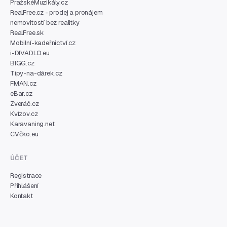
PražskéMuzikály.cz
RealFree.cz - prodej a pronájem
nemovitostí bez realitky
RealFree.sk
Mobilní-kadeřnictví.cz
i-DIVADLO.eu
BIGG.cz
Tipy-na-dárek.cz
FMAN.cz
eBar.cz
Zveráč.cz
Kvízov.cz
Karavaning.net
CVčko.eu
ÚČET
Registrace
Přihlášení
Kontakt