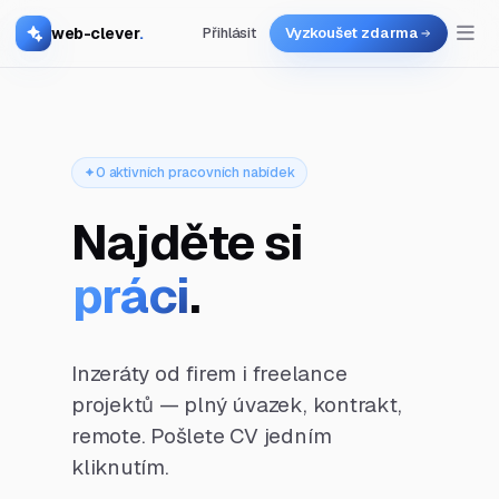
web-clever
.
Přihlásit
Vyzkoušet zdarma
0 aktivních pracovních nabídek
Najděte si
práci
.
Inzeráty od firem i freelance
projektů — plný úvazek, kontrakt,
remote. Pošlete CV jedním
kliknutím.