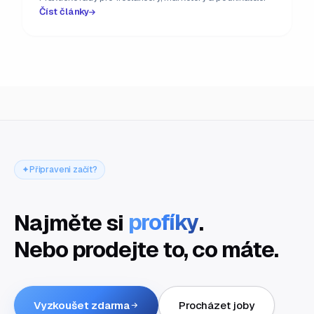
Číst články
Připraveni začít?
Najměte si
profíky
.
Nebo prodejte to, co máte.
Vyzkoušet zdarma
Procházet joby