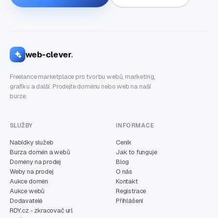
web-clever
.
Freelance marketplace pro tvorbu webů, marketing,
grafiku a další. Prodejte doménu nebo web na naší
burze.
SLUŽBY
INFORMACE
Nabídky služeb
Ceník
Burza domén a webů
Jak to funguje
Domény na prodej
Blog
Weby na prodej
O nás
Aukce domén
Kontakt
Aukce webů
Registrace
Dodavatelé
Přihlášení
RDY.cz - zkracovač url