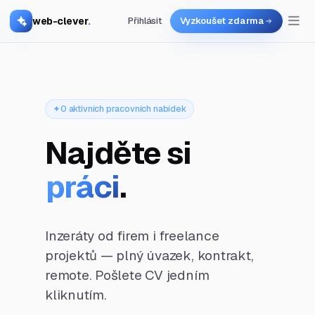
web-clever
.
Přihlásit
Vyzkoušet zdarma
0 aktivních pracovních nabídek
Najděte si
práci
.
Inzeráty od firem i freelance
projektů — plný úvazek, kontrakt,
remote. Pošlete CV jedním
kliknutím.