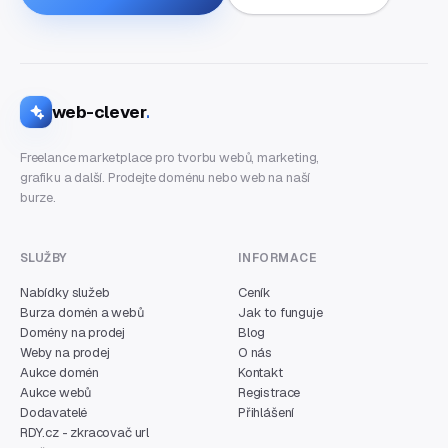
web-clever
.
Freelance marketplace pro tvorbu webů, marketing,
grafiku a další. Prodejte doménu nebo web na naší
burze.
SLUŽBY
INFORMACE
Nabídky služeb
Ceník
Burza domén a webů
Jak to funguje
Domény na prodej
Blog
Weby na prodej
O nás
Aukce domén
Kontakt
Aukce webů
Registrace
Dodavatelé
Přihlášení
RDY.cz - zkracovač url