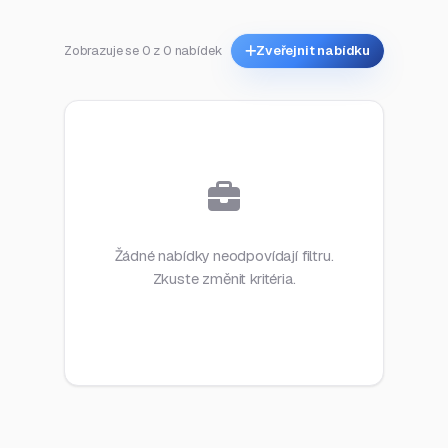
Zobrazuje se 0 z 0 nabídek
Zveřejnit nabídku
Žádné nabídky neodpovídají filtru.
Zkuste změnit kritéria.