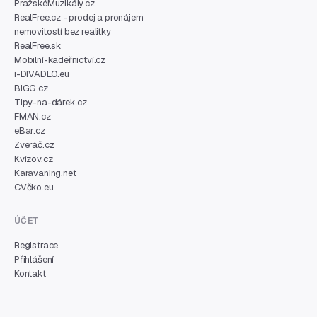
PražskéMuzikály.cz
RealFree.cz - prodej a pronájem
nemovitostí bez realitky
RealFree.sk
Mobilní-kadeřnictví.cz
i-DIVADLO.eu
BIGG.cz
Tipy-na-dárek.cz
FMAN.cz
eBar.cz
Zveráč.cz
Kvízov.cz
Karavaning.net
CVčko.eu
ÚČET
Registrace
Přihlášení
Kontakt