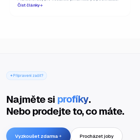
Číst články
Připraveni začít?
Najměte si
profíky
.
Nebo prodejte to, co máte.
Vyzkoušet zdarma
Procházet joby