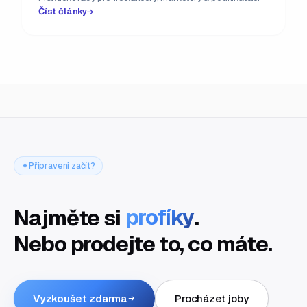
Číst články
Připraveni začít?
Najměte si
profíky
.
Nebo prodejte to, co máte.
Vyzkoušet zdarma
Procházet joby