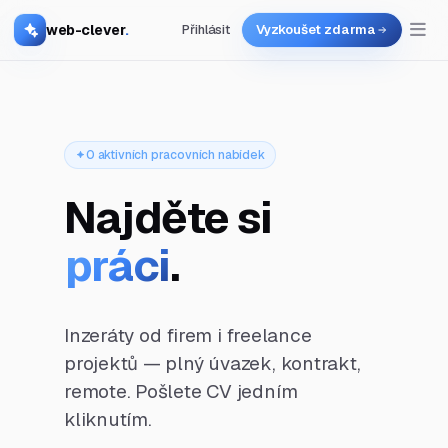
web-clever
.
Přihlásit
Vyzkoušet zdarma
0 aktivních pracovních nabídek
Najděte si
práci
.
Inzeráty od firem i freelance
projektů — plný úvazek, kontrakt,
remote. Pošlete CV jedním
kliknutím.