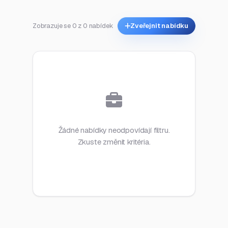
Zobrazuje se 0 z 0 nabídek
Zveřejnit nabídku
Žádné nabídky neodpovídají filtru.
Zkuste změnit kritéria.