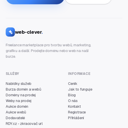
web-clever
.
Freelance marketplace pro tvorbu webů, marketing,
grafiku a další. Prodejte doménu nebo web na naší
burze.
SLUŽBY
INFORMACE
Nabídky služeb
Ceník
Burza domén a webů
Jak to funguje
Domény na prodej
Blog
Weby na prodej
O nás
Aukce domén
Kontakt
Aukce webů
Registrace
Dodavatelé
Přihlášení
RDY.cz - zkracovač url