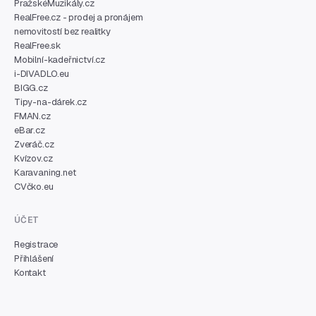
PražskéMuzikály.cz
RealFree.cz - prodej a pronájem
nemovitostí bez realitky
RealFree.sk
Mobilní-kadeřnictví.cz
i-DIVADLO.eu
BIGG.cz
Tipy-na-dárek.cz
FMAN.cz
eBar.cz
Zveráč.cz
Kvízov.cz
Karavaning.net
CVčko.eu
ÚČET
Registrace
Přihlášení
Kontakt