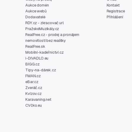
Aukce domén
Kontakt
Aukce webů
Registrace
Dodavatelé
Přihlášení
RDY.cz - zkracovač url
PražskéMuzikály.cz
RealFree.cz - prodej a pronájem
nemovitostí bez realitky
RealFree.sk
Mobilní-kadeřnictví.cz
i-DIVADLO.eu
BIGG.cz
Tipy-na-dárek.cz
FMAN.cz
eBar.cz
Zveráč.cz
Kvízov.cz
Karavaning.net
CVčko.eu