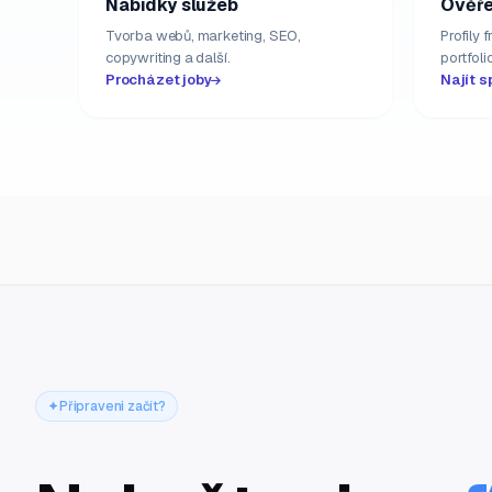
Nabídky služeb
Ověře
Tvorba webů, marketing, SEO,
Profily 
copywriting a další.
portfolio
Procházet joby
Najít s
Připraveni začít?