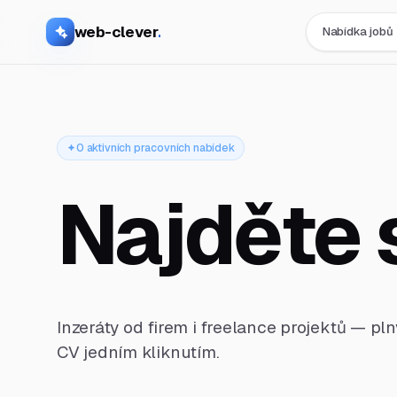
web-clever
.
Nabídka jobů
0 aktivních pracovních nabídek
Najděte 
Inzeráty od firem i freelance projektů — pl
CV jedním kliknutím.