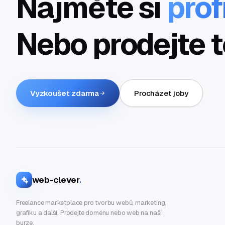
Najměte si
prof
Nebo prodejte t
Vyzkoušet zdarma
Procházet joby
web-clever
.
Freelance marketplace pro tvorbu webů, marketing,
grafiku a další. Prodejte doménu nebo web na naší
burze.