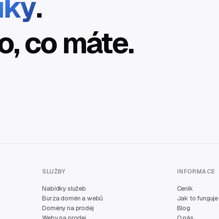
íky
.
o, co máte.
SLUŽBY
INFORMACE
Nabídky služeb
Ceník
Burza domén a webů
Jak to funguje
Domény na prodej
Blog
Weby na prodej
O nás