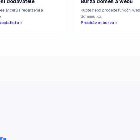
ní dodavatelé
Burza domén a webů
freelancerů s recenzemi a
Kupte nebo prodejte funkční web
.
doménu .cz.
pecialistu
Procházet burzu