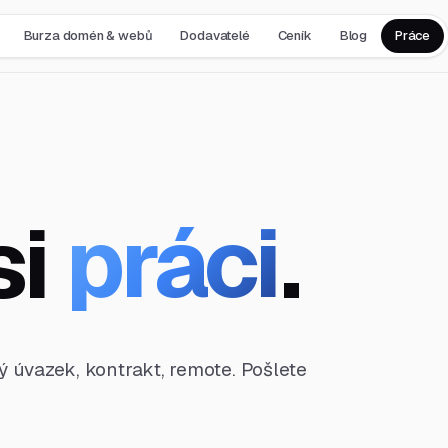
Burza domén & webů
Dodavatelé
Ceník
Blog
Práce
si
práci
.
ný úvazek, kontrakt, remote. Pošlete