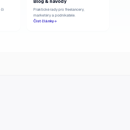
Blog & návody
 či
Praktické rady pro freelancery,
marketéry a podnikatele.
Číst články