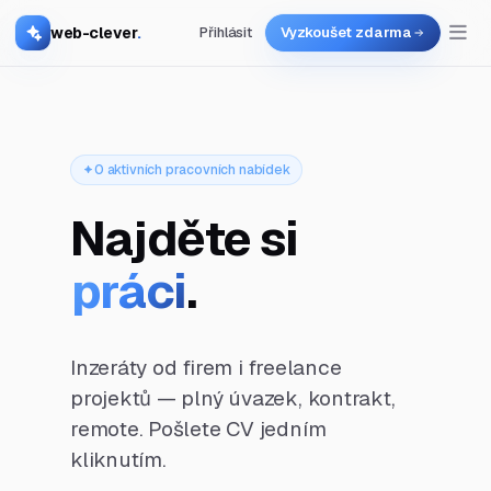
web-clever
.
Přihlásit
Vyzkoušet zdarma
0 aktivních pracovních nabídek
Najděte si
práci
.
Inzeráty od firem i freelance
projektů — plný úvazek, kontrakt,
remote. Pošlete CV jedním
kliknutím.