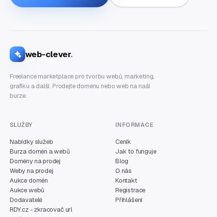
web-clever
.
Freelance marketplace pro tvorbu webů, marketing,
grafiku a další. Prodejte doménu nebo web na naší
burze.
SLUŽBY
INFORMACE
Nabídky služeb
Ceník
Burza domén a webů
Jak to funguje
Domény na prodej
Blog
Weby na prodej
O nás
Aukce domén
Kontakt
Aukce webů
Registrace
Dodavatelé
Přihlášení
RDY.cz - zkracovač url