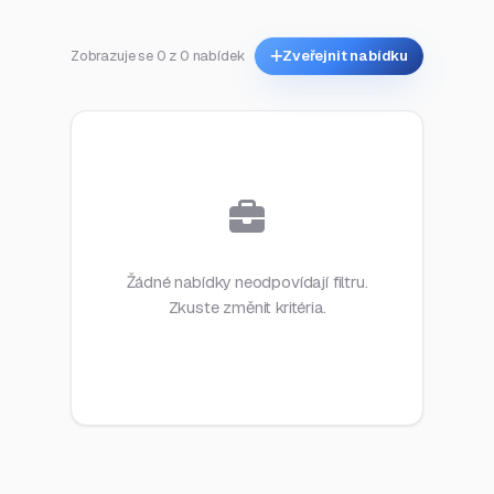
Zobrazuje se 0 z 0 nabídek
Zveřejnit nabídku
Žádné nabídky neodpovídají filtru.
Zkuste změnit kritéria.