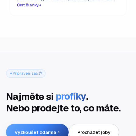
Číst články
Připraveni začít?
Najměte si
profíky
.
Nebo prodejte to, co máte.
Vyzkoušet zdarma
Procházet joby