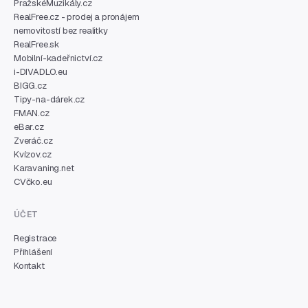
PražskéMuzikály.cz
RealFree.cz - prodej a pronájem
nemovitostí bez realitky
RealFree.sk
Mobilní-kadeřnictví.cz
i-DIVADLO.eu
BIGG.cz
Tipy-na-dárek.cz
FMAN.cz
eBar.cz
Zveráč.cz
Kvízov.cz
Karavaning.net
CVčko.eu
ÚČET
Registrace
Přihlášení
Kontakt