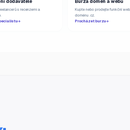
ní dodavatelé
Burza domén a webů
freelancerů s recenzemi a
Kupte nebo prodejte funkční web
.
doménu .cz.
pecialistu
Procházet burzu