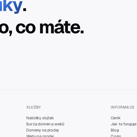
íky
.
o, co máte.
SLUŽBY
INFORMACE
Nabídky služeb
Ceník
Burza domén a webů
Jak to funguje
Domény na prodej
Blog
Weby na prodej
O nás