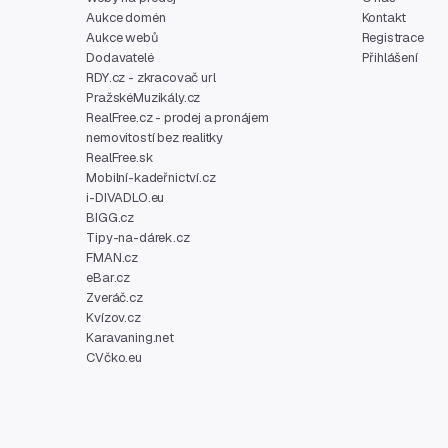
Aukce domén
Kontakt
Aukce webů
Registrace
Dodavatelé
Přihlášení
RDY.cz - zkracovač url
PražskéMuzikály.cz
RealFree.cz - prodej a pronájem
nemovitostí bez realitky
RealFree.sk
Mobilní-kadeřnictví.cz
i-DIVADLO.eu
BIGG.cz
Tipy-na-dárek.cz
FMAN.cz
eBar.cz
Zveráč.cz
Kvízov.cz
Karavaning.net
CVčko.eu