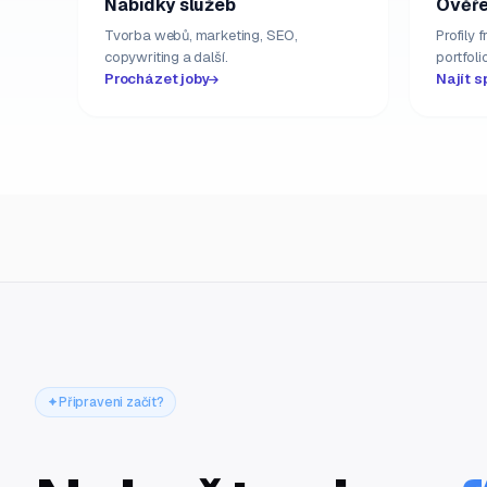
Nabídky služeb
Ověře
Tvorba webů, marketing, SEO,
Profily 
copywriting a další.
portfolio
Procházet joby
Najít s
Připraveni začít?