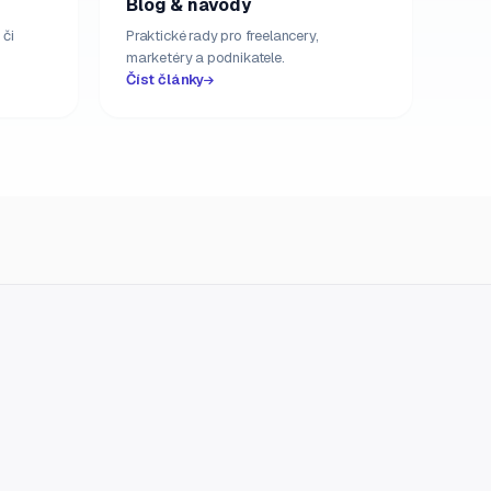
Blog & návody
 či
Praktické rady pro freelancery,
marketéry a podnikatele.
Číst články