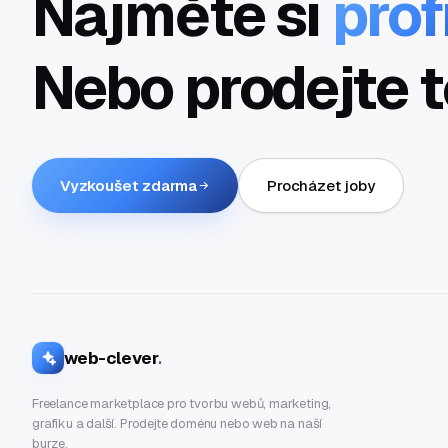
Najměte si
prof
Nebo prodejte t
Vyzkoušet zdarma
Procházet joby
web-clever
.
Freelance marketplace pro tvorbu webů, marketing,
grafiku a další. Prodejte doménu nebo web na naší
burze.