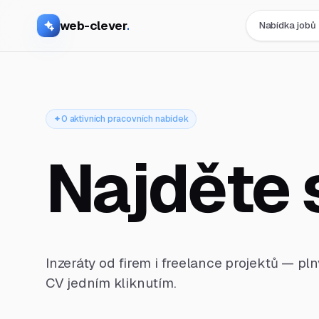
web-clever
.
Nabídka jobů
0 aktivních pracovních nabídek
Najděte 
Inzeráty od firem i freelance projektů — pl
CV jedním kliknutím.