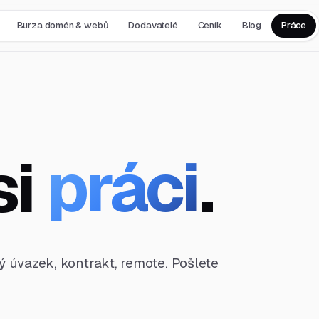
Burza domén & webů
Dodavatelé
Ceník
Blog
Práce
si
práci
.
ný úvazek, kontrakt, remote. Pošlete