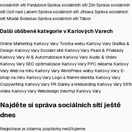
sociálních sítí Pardubice
Správa sociálních sítí Zlín
Správa sociálních
sítí Ústí nad Labem
Správa sociálních sítí Jihlava
Správa sociálních
sítí Mladá Boleslav
Správa sociálních sítí Tábor
Další oblíbené kategorie v Karlových Varech
Online Marketing Karlovy Vary
Tvorba webu Karlovy Vary
Grafika &
Design Karlovy Vary
Sociální sítě Karlovy Vary
Psaní & Překlady
Karlovy Vary
AI & Automatizace Karlovy Vary
Audio & Video
Karlovy Vary
SEO optimalizace Karlovy Vary
PPC reklama Karlovy
Vary
Web na míru Karlovy Vary
WordPress weby Karlovy Vary
E-
shop na míru Karlovy Vary
Logo a firemní identita Karlovy Vary
Copywriting Karlovy Vary
PR články a linkbuilding Karlovy Vary
Střih
videa Karlovy Vary
Webdesign (návrhy) Karlovy Vary
Najděte si správa sociálních sítí ještě
dnes
Registrace je zdarma, poptávky neúčtujeme.