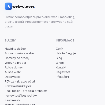
web-clever
.
Freelance marketplace pro tvorbu webů, marketing,
grafiku a další. Prodejte doménu nebo web na naší
burze.
SLUŽBY
INFORMACE
Nabídky služeb
Ceník
Burza domén a webů
Jak to funguje
Domény na prodej
Blog
Weby na prodej
O nás
Aukce domén
Kontakt
Aukce webů
Registrace
Dodavatelé
Přihlášení
RDY.cz - zkracovač url
PražskéMuzikály.cz
RealFree.cz - prodej a pronájem
nemovitostí bez realitky
RealFree.sk
Mobilní-kadeřnictví.cz