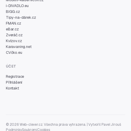
i-DIVADLO.eu
BIGG.cz
Tipy-na-dárek.cz
FMAN.cz
eBar.cz
Zveráč.cz
Kvízov.cz
Karavaning.net
CVčko.eu
ÚČET
Registrace
Přihlášení
Kontakt
© 2026 Web-clever.cz. Všechna práva vyhrazena. | Vytvořil
Pavel Jirouš
Podmínky
Soukromí
Cookies