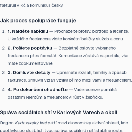
fakturují v Kč a komunikují česky.
Jak proces spolupráce funguje
1. Najděte nabídku
— Procházejte profily, portfolio a recenze.
U každého freelancera vidíte konkrétní balíčky služeb a cenu.
2. Pošlete poptávku
— Bezplatně oslovte vybraného
freelancera přes formulář. Komunikace zůstává na portálu, vše
máte zdokumentované.
3. Domluvte detaily
— Upřesněte rozsah, termíny a způsob
fakturace. Smluvní vztah vzniká přímo mezi vámi a freelancerem.
4. Po dokončení ohodnoťte
— Vaše recenze pomáhá
ostatním klientům a freelancerovi růst v žebříčku.
Správa sociálních sítí v Karlových Varech a okolí
Region
Karlovarský kraj
patří mezi ekonomicky aktivní oblasti, kde
poptávka po službách typu správa sociálních sítí stabilně roste.