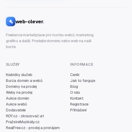
web-clever
.
Freelance marketplace pro tvorbu webů, marketing,
grafiku a další. Prodejte doménu nebo web na naší
burze.
SLUŽBY
INFORMACE
Nabídky služeb
Ceník
Burza domén a webů
Jak to funguje
Domény na prodej
Blog
Weby na prodej
O nás
Aukce domén
Kontakt
Aukce webů
Registrace
Dodavatelé
Přihlášení
RDY.cz - zkracovač url
PražskéMuzikály.cz
RealFree.cz - prodej a pronájem