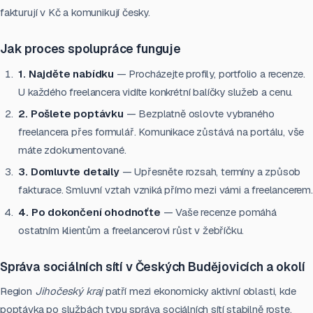
fakturují v Kč a komunikují česky.
Jak proces spolupráce funguje
1. Najděte nabídku
— Procházejte profily, portfolio a recenze.
U každého freelancera vidíte konkrétní balíčky služeb a cenu.
2. Pošlete poptávku
— Bezplatně oslovte vybraného
freelancera přes formulář. Komunikace zůstává na portálu, vše
máte zdokumentované.
3. Domluvte detaily
— Upřesněte rozsah, termíny a způsob
fakturace. Smluvní vztah vzniká přímo mezi vámi a freelancerem.
4. Po dokončení ohodnoťte
— Vaše recenze pomáhá
ostatním klientům a freelancerovi růst v žebříčku.
Správa sociálních sítí v Českých Budějovicích a okolí
Region
Jihočeský kraj
patří mezi ekonomicky aktivní oblasti, kde
poptávka po službách typu správa sociálních sítí stabilně roste.