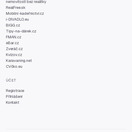
nemovitostí bez realitky
RealFree.sk
Mobilní-kadeřnictví.cz
i-DIVADLO.eu
BIGG.cz
Tipy-na-dárek.cz
FMAN.cz
eBar.cz
Zveráč.cz
Kvízov.cz
Karavaning.net
CVčko.eu
ÚČET
Registrace
Přihlášení
Kontakt