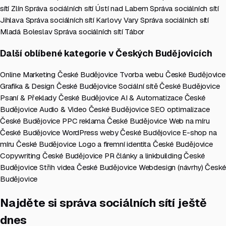
sítí Zlín
Správa sociálních sítí Ústí nad Labem
Správa sociálních sítí
Jihlava
Správa sociálních sítí Karlovy Vary
Správa sociálních sítí
Mladá Boleslav
Správa sociálních sítí Tábor
Další oblíbené kategorie v Českých Budějovicích
Online Marketing České Budějovice
Tvorba webu České Budějovice
Grafika & Design České Budějovice
Sociální sítě České Budějovice
Psaní & Překlady České Budějovice
AI & Automatizace České
Budějovice
Audio & Video České Budějovice
SEO optimalizace
České Budějovice
PPC reklama České Budějovice
Web na míru
České Budějovice
WordPress weby České Budějovice
E-shop na
míru České Budějovice
Logo a firemní identita České Budějovice
Copywriting České Budějovice
PR články a linkbuilding České
Budějovice
Střih videa České Budějovice
Webdesign (návrhy) České
Budějovice
Najděte si správa sociálních sítí ještě
dnes