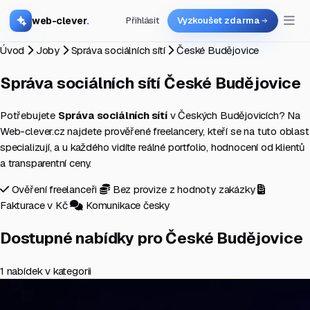
web-clever
.
Přihlásit
Vyzkoušet zdarma
Úvod
Joby
Správa sociálních sítí
České Budějovice
Správa sociálních sítí
České Budějovice
Potřebujete
Správa sociálních sítí
v Českých Budějovicích? Na
Web-clever.cz najdete prověřené freelancery, kteří se na tuto oblast
specializují, a u každého vidíte reálné portfolio, hodnocení od klientů
a transparentní ceny.
Ověření freelanceři
Bez provize z hodnoty zakázky
Fakturace v Kč
Komunikace česky
Dostupné nabídky pro České Budějovice
1 nabídek v kategorii