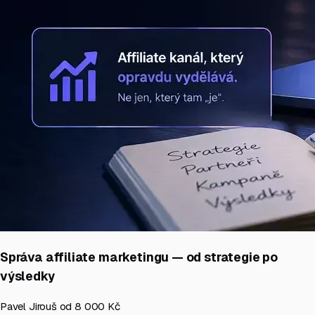
Správa affiliate marketingu — od strategie po
výsledky
Pavel Jirouš
od 8 000 Kč