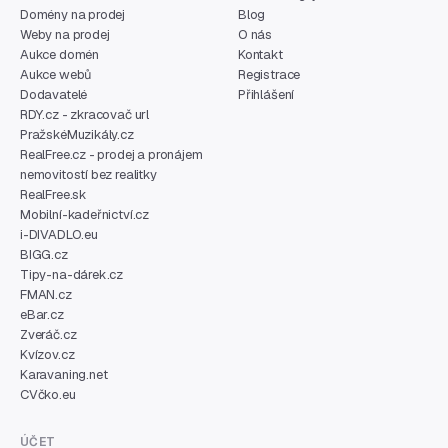
Domény na prodej
Blog
Weby na prodej
O nás
Aukce domén
Kontakt
Aukce webů
Registrace
Dodavatelé
Přihlášení
RDY.cz - zkracovač url
PražskéMuzikály.cz
RealFree.cz - prodej a pronájem
nemovitostí bez realitky
RealFree.sk
Mobilní-kadeřnictví.cz
i-DIVADLO.eu
BIGG.cz
Tipy-na-dárek.cz
FMAN.cz
eBar.cz
Zveráč.cz
Kvízov.cz
Karavaning.net
CVčko.eu
ÚČET