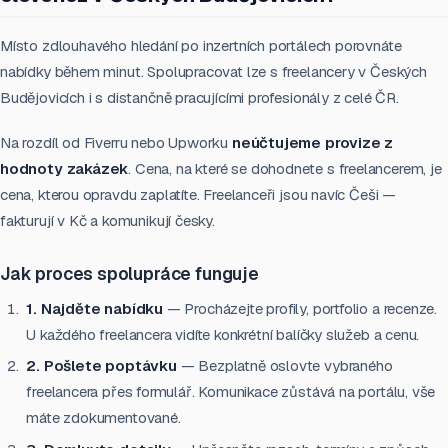
Místo zdlouhavého hledání po inzertních portálech porovnáte
nabídky během minut. Spolupracovat lze s freelancery v Českých
Budějovicích i s distančně pracujícími profesionály z celé ČR.
Na rozdíl od Fiverru nebo Upworku
neúčtujeme provize z
hodnoty zakázek
. Cena, na které se dohodnete s freelancerem, je
cena, kterou opravdu zaplatíte. Freelanceři jsou navíc Češi —
fakturují v Kč a komunikují česky.
Jak proces spolupráce funguje
1. Najděte nabídku
— Procházejte profily, portfolio a recenze.
U každého freelancera vidíte konkrétní balíčky služeb a cenu.
2. Pošlete poptávku
— Bezplatně oslovte vybraného
freelancera přes formulář. Komunikace zůstává na portálu, vše
máte zdokumentované.