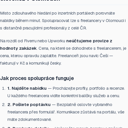
Místo zdlouhavého hledání po inzertních portálech porovnáte
nabídky během minut. Spolupracovat lze s freelancery v Olomouci i
s distančně pracujícími profesionály z celé ČR.
Na rozdíl od Fiverru nebo Upworku
neúčtujeme provize z
hodnoty zakázek
. Cena, na které se dohodnete s freelancerem, je
cena, kterou opravdu zaplatíte. Freelanceři jsou navíc Češi —
fakturují v Kč a komunikují česky.
Jak proces spolupráce funguje
1. Najděte nabídku
— Procházejte profily, portfolio a recenze.
U každého freelancera vidíte konkrétní balíčky služeb a cenu.
2. Pošlete poptávku
— Bezplatně oslovte vybraného
freelancera přes formulář. Komunikace zůstává na portálu, vše
máte zdokumentované.