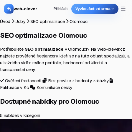
web-clever
.
Přihlásit
Vyzkoušet zdarma
Úvod
Joby
SEO optimalizace
Olomouc
SEO optimalizace
Olomouc
Potřebujete
SEO optimalizace
v Olomouci? Na Web-clever.cz
najdete prověřené freelancery, kteří se na tuto oblast specializují, a
u každého vidíte reálné portfolio, hodnocení od klientů a
transparentní ceny.
Ověření freelanceři
Bez provize z hodnoty zakázky
Fakturace v Kč
Komunikace česky
Dostupné nabídky pro Olomouc
5 nabídek v kategorii