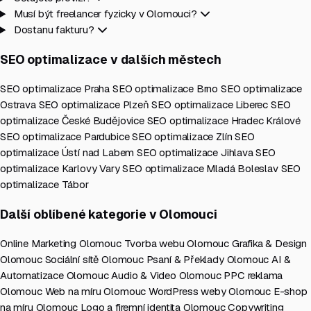
Musí být freelancer fyzicky v Olomouci?
Dostanu fakturu?
SEO optimalizace v dalších městech
SEO optimalizace Praha
SEO optimalizace Brno
SEO optimalizace
Ostrava
SEO optimalizace Plzeň
SEO optimalizace Liberec
SEO
optimalizace České Budějovice
SEO optimalizace Hradec Králové
SEO optimalizace Pardubice
SEO optimalizace Zlín
SEO
optimalizace Ústí nad Labem
SEO optimalizace Jihlava
SEO
optimalizace Karlovy Vary
SEO optimalizace Mladá Boleslav
SEO
optimalizace Tábor
Další oblíbené kategorie v Olomouci
Online Marketing Olomouc
Tvorba webu Olomouc
Grafika & Design
Olomouc
Sociální sítě Olomouc
Psaní & Překlady Olomouc
AI &
Automatizace Olomouc
Audio & Video Olomouc
PPC reklama
Olomouc
Web na míru Olomouc
WordPress weby Olomouc
E-shop
na míru Olomouc
Logo a firemní identita Olomouc
Copywriting