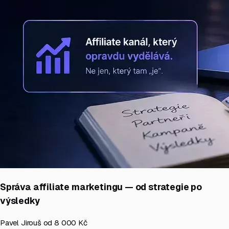
Správa affiliate marketingu — od strategie po
výsledky
Pavel Jirouš
od 8 000 Kč