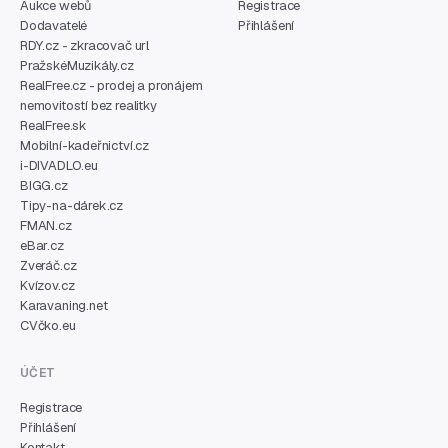
Aukce webů
Registrace
Dodavatelé
Přihlášení
RDY.cz - zkracovač url
PražskéMuzikály.cz
RealFree.cz - prodej a pronájem
nemovitostí bez realitky
RealFree.sk
Mobilní-kadeřnictví.cz
i-DIVADLO.eu
BIGG.cz
Tipy-na-dárek.cz
FMAN.cz
eBar.cz
Zveráč.cz
Kvízov.cz
Karavaning.net
CVčko.eu
ÚČET
Registrace
Přihlášení
Kontakt