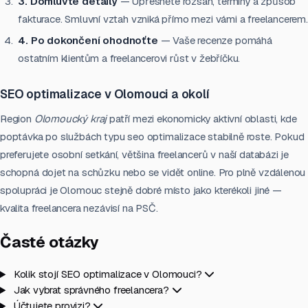
3. Domluvte detaily
— Upřesněte rozsah, termíny a způsob
fakturace. Smluvní vztah vzniká přímo mezi vámi a freelancerem.
4. Po dokončení ohodnoťte
— Vaše recenze pomáhá
ostatním klientům a freelancerovi růst v žebříčku.
SEO optimalizace v Olomouci a okolí
Region
Olomoucký kraj
patří mezi ekonomicky aktivní oblasti, kde
poptávka po službách typu seo optimalizace stabilně roste. Pokud
preferujete osobní setkání, většina freelancerů v naší databázi je
schopná dojet na schůzku nebo se vidět online. Pro plně vzdálenou
spolupráci je Olomouc stejně dobré místo jako kterékoli jiné —
kvalita freelancera nezávisí na PSČ.
Časté otázky
Kolik stojí SEO optimalizace v Olomouci?
Jak vybrat správného freelancera?
Účtujete provizi?