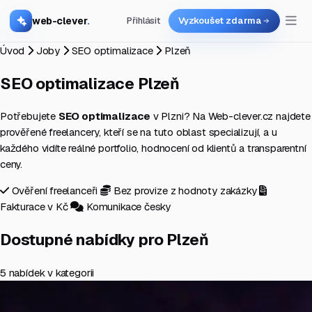
web-clever
.
Přihlásit
Vyzkoušet zdarma
Úvod
Joby
SEO optimalizace
Plzeň
SEO optimalizace
Plzeň
Potřebujete
SEO optimalizace
v Plzni? Na Web-clever.cz najdete
prověřené freelancery, kteří se na tuto oblast specializují, a u
každého vidíte reálné portfolio, hodnocení od klientů a transparentní
ceny.
Ověření freelanceři
Bez provize z hodnoty zakázky
Fakturace v Kč
Komunikace česky
Dostupné nabídky pro Plzeň
5 nabídek v kategorii