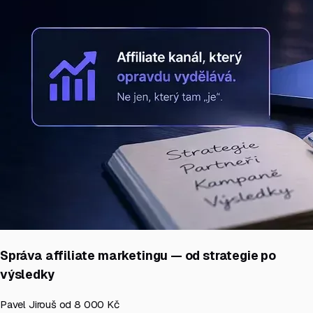
Správa affiliate marketingu — od strategie po
výsledky
Pavel Jirouš
od 8 000 Kč