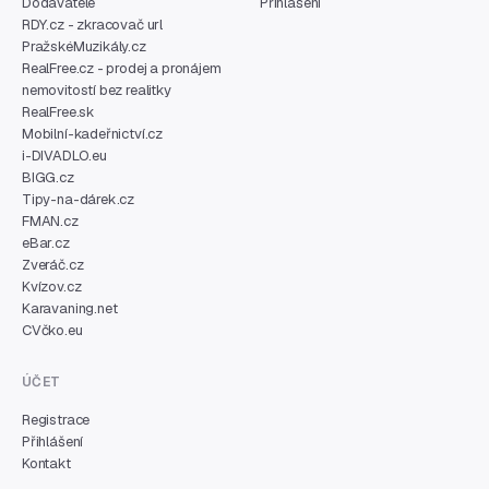
Dodavatelé
Přihlášení
RDY.cz - zkracovač url
PražskéMuzikály.cz
RealFree.cz - prodej a pronájem
nemovitostí bez realitky
RealFree.sk
Mobilní-kadeřnictví.cz
i-DIVADLO.eu
BIGG.cz
Tipy-na-dárek.cz
FMAN.cz
eBar.cz
Zveráč.cz
Kvízov.cz
Karavaning.net
CVčko.eu
ÚČET
Registrace
Přihlášení
Kontakt