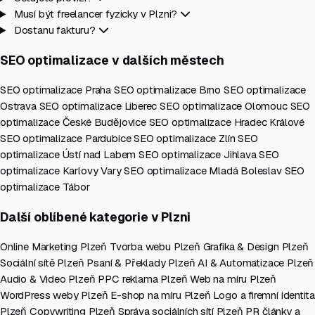
Musí být freelancer fyzicky v Plzni?
Dostanu fakturu?
SEO optimalizace v dalších městech
SEO optimalizace Praha
SEO optimalizace Brno
SEO optimalizace
Ostrava
SEO optimalizace Liberec
SEO optimalizace Olomouc
SEO
optimalizace České Budějovice
SEO optimalizace Hradec Králové
SEO optimalizace Pardubice
SEO optimalizace Zlín
SEO
optimalizace Ústí nad Labem
SEO optimalizace Jihlava
SEO
optimalizace Karlovy Vary
SEO optimalizace Mladá Boleslav
SEO
optimalizace Tábor
Další oblíbené kategorie v Plzni
Online Marketing Plzeň
Tvorba webu Plzeň
Grafika & Design Plzeň
Sociální sítě Plzeň
Psaní & Překlady Plzeň
AI & Automatizace Plzeň
Audio & Video Plzeň
PPC reklama Plzeň
Web na míru Plzeň
WordPress weby Plzeň
E-shop na míru Plzeň
Logo a firemní identita
Plzeň
Copywriting Plzeň
Správa sociálních sítí Plzeň
PR články a