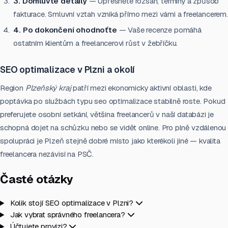
3. Domluvte detaily
— Upřesněte rozsah, termíny a způsob
fakturace. Smluvní vztah vzniká přímo mezi vámi a freelancerem.
4. Po dokončení ohodnoťte
— Vaše recenze pomáhá
ostatním klientům a freelancerovi růst v žebříčku.
SEO optimalizace v Plzni a okolí
Region
Plzeňský kraj
patří mezi ekonomicky aktivní oblasti, kde
poptávka po službách typu seo optimalizace stabilně roste. Pokud
preferujete osobní setkání, většina freelancerů v naší databázi je
schopná dojet na schůzku nebo se vidět online. Pro plně vzdálenou
spolupráci je Plzeň stejně dobré místo jako kterékoli jiné — kvalita
freelancera nezávisí na PSČ.
Časté otázky
Kolik stojí SEO optimalizace v Plzni?
Jak vybrat správného freelancera?
Účtujete provizi?