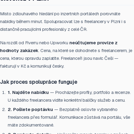
Místo zdlouhavého hledání po inzertních portálech porovnáte
nabídky během minut. Spolupracovat lze s freelancery v Plzni i s
distančně pracujícími profesionály z celé ČR.
Na rozdíl od Fiverru nebo Upworku
neúčtujeme provize z
hodnoty zakázek
. Cena, na které se dohodnete s freelancerem, je
cena, kterou opravdu zaplatíte. Freelanceři jsou navíc Češi —
fakturují v Kč a komunikují česky.
Jak proces spolupráce funguje
1. Najděte nabídku
— Procházejte profily, portfolio a recenze.
U každého freelancera vidíte konkrétní balíčky služeb a cenu.
2. Pošlete poptávku
— Bezplatně oslovte vybraného
freelancera přes formulář. Komunikace zůstává na portálu, vše
máte zdokumentované.