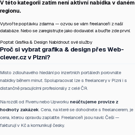
V této kategorii zatím není aktivní nabídka v daném
regionu.
Vytvořte poptávku zdarma — ozvou se vám freelanceři z naší
databáze. Nebo se zaregistrujte jako dodavatel a buďte zde první.
Poptat Grafika & Design
Nabídnout své služby
Proč si vybrat grafika & design přes Web-
clever.cz v Plzni?
Místo zdlouhavého hledání po inzertních portálech porovnáte
nabídky během minut. Spolupracovat lze s freelancery v Plzni i s
distančně pracujícími profesionály z celé ČR.
Na rozdíl od Fiverru nebo Upworku
neúčtujeme provize z
hodnoty zakázek
. Cena, na které se dohodnete s freelancerem, je
cena, kterou opravdu zaplatíte. Freelanceři jsou navíc Češi —
fakturují v Kč a komunikují česky.