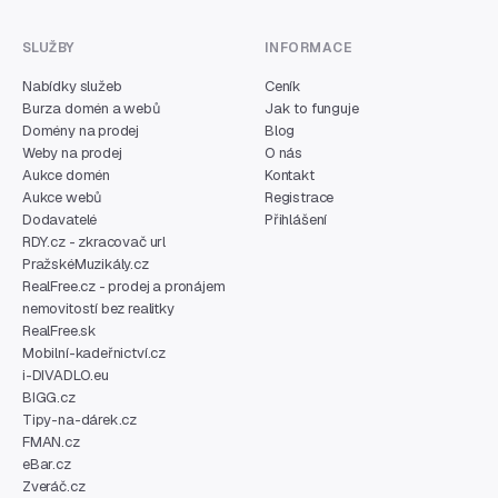
SLUŽBY
INFORMACE
Nabídky služeb
Ceník
Burza domén a webů
Jak to funguje
Domény na prodej
Blog
Weby na prodej
O nás
Aukce domén
Kontakt
Aukce webů
Registrace
Dodavatelé
Přihlášení
RDY.cz - zkracovač url
PražskéMuzikály.cz
RealFree.cz - prodej a pronájem
nemovitostí bez realitky
RealFree.sk
Mobilní-kadeřnictví.cz
i-DIVADLO.eu
BIGG.cz
Tipy-na-dárek.cz
FMAN.cz
eBar.cz
Zveráč.cz