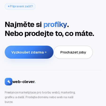
Připraveni začít?
Najměte si
profíky
.
Nebo prodejte to, co máte.
Vyzkoušet zdarma
Procházet joby
web-clever
.
Freelance marketplace pro tvorbu webů, marketing,
grafiku a další. Prodejte doménu nebo web na naší
burze.