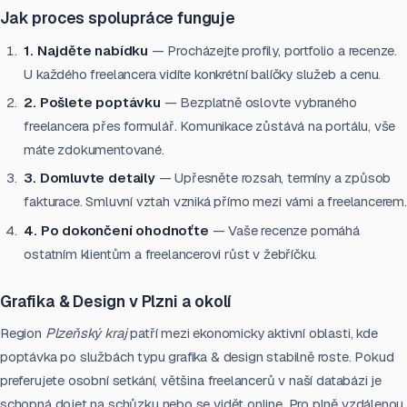
Jak proces spolupráce funguje
1. Najděte nabídku
— Procházejte profily, portfolio a recenze.
U každého freelancera vidíte konkrétní balíčky služeb a cenu.
2. Pošlete poptávku
— Bezplatně oslovte vybraného
freelancera přes formulář. Komunikace zůstává na portálu, vše
máte zdokumentované.
3. Domluvte detaily
— Upřesněte rozsah, termíny a způsob
fakturace. Smluvní vztah vzniká přímo mezi vámi a freelancerem.
4. Po dokončení ohodnoťte
— Vaše recenze pomáhá
ostatním klientům a freelancerovi růst v žebříčku.
Grafika & Design v Plzni a okolí
Region
Plzeňský kraj
patří mezi ekonomicky aktivní oblasti, kde
poptávka po službách typu grafika & design stabilně roste. Pokud
preferujete osobní setkání, většina freelancerů v naší databázi je
schopná dojet na schůzku nebo se vidět online. Pro plně vzdálenou