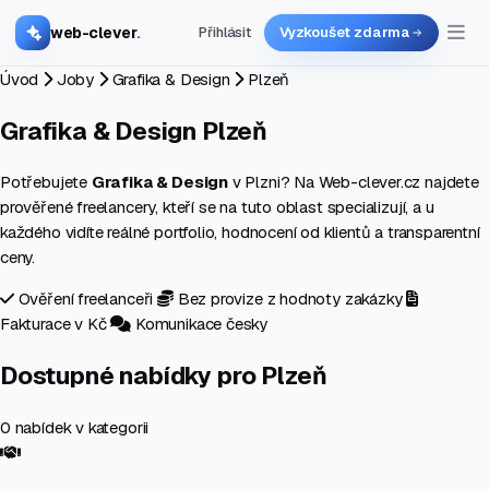
web-clever
.
Přihlásit
Vyzkoušet zdarma
Úvod
Joby
Grafika & Design
Plzeň
Grafika & Design
Plzeň
Potřebujete
Grafika & Design
v Plzni? Na Web-clever.cz najdete
prověřené freelancery, kteří se na tuto oblast specializují, a u
každého vidíte reálné portfolio, hodnocení od klientů a transparentní
ceny.
Ověření freelanceři
Bez provize z hodnoty zakázky
Fakturace v Kč
Komunikace česky
Dostupné nabídky pro Plzeň
0 nabídek v kategorii