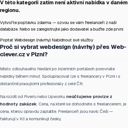
V této kategorii zatím není aktivní nabídka v daném
regionu.
Vytvořte poptávku zdarma — ozvou se vám freelanceři z naší
databáze. Nebo se zaregistrujte jako dodavatel a buďte zde první.
Poptat Webdesign (návrhy)
Nabídnout své služby
Proč si vybrat webdesign (návrhy) přes Web-
clever.cz v Plzni?
Místo zdlouhavého hledání po inzertních portálech porovnáte
nabídky během minut. Spolupracovat lze s freelancery v Plzni i s
distančně pracujícími profesionály z celé ČR.
Na rozdíl od Fiverru nebo Upworku
neúčtujeme provize z
hodnoty zakázek
. Cena, na které se dohodnete s freelancerem, je
cena, kterou opravdu zaplatíte. Freelanceři jsou navíc Češi —
fakturují v Kč a komunikují česky.