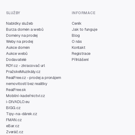
SLUŽBY
INFORMACE
Nabídky služeb
Ceník
Burza domén a webů
Jak to funguje
Domény na prodej
Blog
Weby na prodej
O nás
Aukce domén
Kontakt
Aukce webů
Registrace
Dodavatelé
Přihlášení
RDY.cz - zkracovač url
PražskéMuzikály.cz
RealFree.cz - prodej a pronájem
nemovitostí bez realitky
RealFree.sk
Mobilní-kadeřnictví.cz
i-DIVADLO.eu
BIGG.cz
Tipy-na-dárek.cz
FMAN.cz
eBar.cz
Zveráč.cz