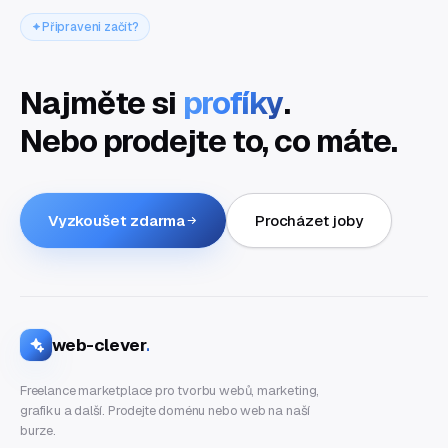
Připraveni začít?
Najměte si
profíky
.
Nebo prodejte to, co máte.
Vyzkoušet zdarma
Procházet joby
web-clever
.
Freelance marketplace pro tvorbu webů, marketing,
grafiku a další. Prodejte doménu nebo web na naší
burze.