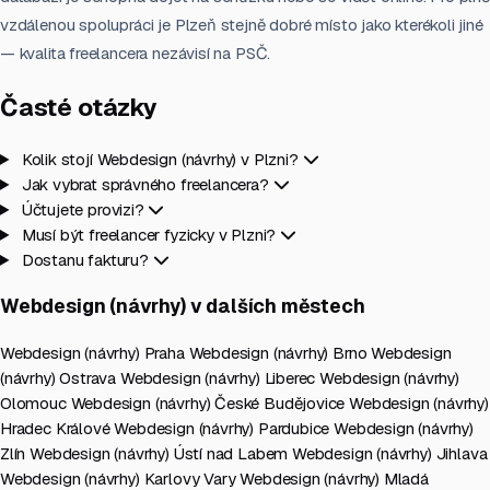
vzdálenou spolupráci je Plzeň stejně dobré místo jako kterékoli jiné
— kvalita freelancera nezávisí na PSČ.
Časté otázky
Kolik stojí Webdesign (návrhy) v Plzni?
Jak vybrat správného freelancera?
Účtujete provizi?
Musí být freelancer fyzicky v Plzni?
Dostanu fakturu?
Webdesign (návrhy) v dalších městech
Webdesign (návrhy) Praha
Webdesign (návrhy) Brno
Webdesign
(návrhy) Ostrava
Webdesign (návrhy) Liberec
Webdesign (návrhy)
Olomouc
Webdesign (návrhy) České Budějovice
Webdesign (návrhy)
Hradec Králové
Webdesign (návrhy) Pardubice
Webdesign (návrhy)
Zlín
Webdesign (návrhy) Ústí nad Labem
Webdesign (návrhy) Jihlava
Webdesign (návrhy) Karlovy Vary
Webdesign (návrhy) Mladá