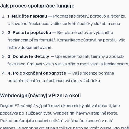
Jak proces spolupráce funguje
1. Najděte nabídku
— Procházejte profily, portfolio a recenze.
U každého freelancera vidíte konkrétní balíčky služeb a cenu.
2. Pošlete poptávku
— Bezplatně oslovte vybraného
freelancera přes formulář. Komunikace zůstává na portálu, vše
máte zdokumentované.
3. Domluvte detaily
— Upřesněte rozsah, termíny a způsob
fakturace. Smluvní vztah vzniká přímo mezi vámi a freelancerem.
4. Po dokončení ohodnoťte
— Vaše recenze pomáhá
ostatním klientům a freelancerovi růst v žebříčku.
Webdesign (návrhy) v Plzni a okolí
Region
Plzeňský kraj
patří mezi ekonomicky aktivní oblasti, kde
poptávka po službách typu webdesign (návrhy) stabilně roste.
Pokud preferujete osobní setkání, většina freelancerů v naší
databázi je schopná dojet na schůzku nebo se vidět online. Pro plně