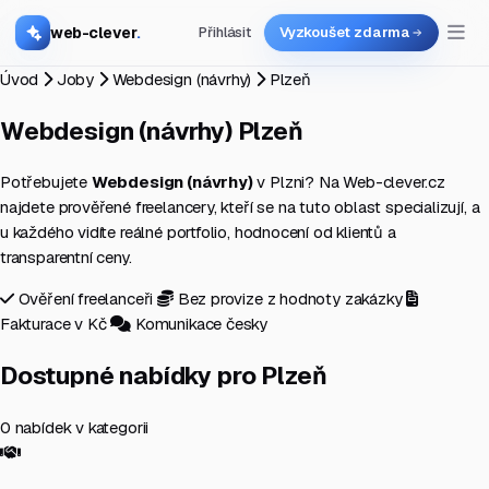
web-clever
.
Přihlásit
Vyzkoušet zdarma
Úvod
Joby
Webdesign (návrhy)
Plzeň
Webdesign (návrhy)
Plzeň
Potřebujete
Webdesign (návrhy)
v Plzni? Na Web-clever.cz
najdete prověřené freelancery, kteří se na tuto oblast specializují, a
u každého vidíte reálné portfolio, hodnocení od klientů a
transparentní ceny.
Ověření freelanceři
Bez provize z hodnoty zakázky
Fakturace v Kč
Komunikace česky
Dostupné nabídky pro Plzeň
0 nabídek v kategorii