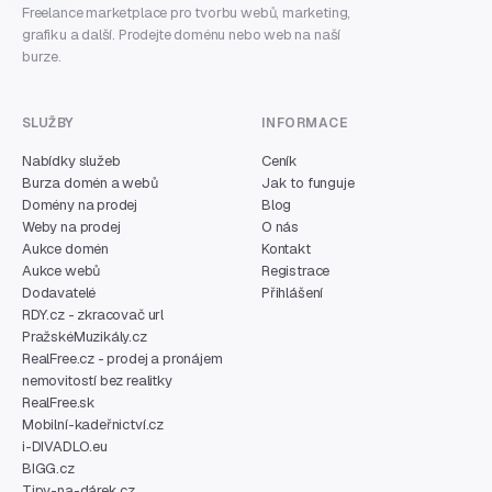
Freelance marketplace pro tvorbu webů, marketing,
grafiku a další. Prodejte doménu nebo web na naší
burze.
SLUŽBY
INFORMACE
Nabídky služeb
Ceník
Burza domén a webů
Jak to funguje
Domény na prodej
Blog
Weby na prodej
O nás
Aukce domén
Kontakt
Aukce webů
Registrace
Dodavatelé
Přihlášení
RDY.cz - zkracovač url
PražskéMuzikály.cz
RealFree.cz - prodej a pronájem
nemovitostí bez realitky
RealFree.sk
Mobilní-kadeřnictví.cz
i-DIVADLO.eu
BIGG.cz
Tipy-na-dárek.cz