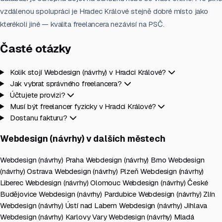
vzdálenou spolupráci je Hradec Králové stejně dobré místo jako
kterékoli jiné — kvalita freelancera nezávisí na PSČ.
Časté otázky
Kolik stojí Webdesign (návrhy) v Hradci Králové?
Jak vybrat správného freelancera?
Účtujete provizi?
Musí být freelancer fyzicky v Hradci Králové?
Dostanu fakturu?
Webdesign (návrhy) v dalších městech
Webdesign (návrhy) Praha
Webdesign (návrhy) Brno
Webdesign
(návrhy) Ostrava
Webdesign (návrhy) Plzeň
Webdesign (návrhy)
Liberec
Webdesign (návrhy) Olomouc
Webdesign (návrhy) České
Budějovice
Webdesign (návrhy) Pardubice
Webdesign (návrhy) Zlín
Webdesign (návrhy) Ústí nad Labem
Webdesign (návrhy) Jihlava
Webdesign (návrhy) Karlovy Vary
Webdesign (návrhy) Mladá