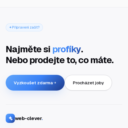
Připraveni začít?
Najměte si
profíky
.
Nebo prodejte to, co máte.
Vyzkoušet zdarma
Procházet joby
web-clever
.