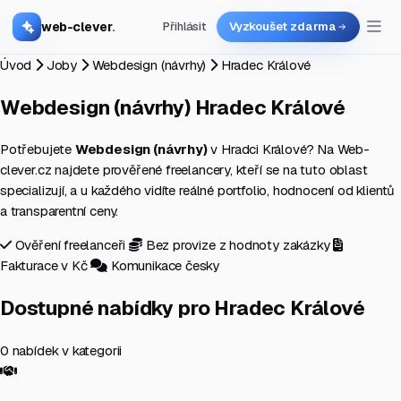
web-clever
.
Přihlásit
Vyzkoušet zdarma
Úvod
Joby
Webdesign (návrhy)
Hradec Králové
Webdesign (návrhy)
Hradec Králové
Potřebujete
Webdesign (návrhy)
v Hradci Králové? Na Web-
clever.cz najdete prověřené freelancery, kteří se na tuto oblast
specializují, a u každého vidíte reálné portfolio, hodnocení od klientů
a transparentní ceny.
Ověření freelanceři
Bez provize z hodnoty zakázky
Fakturace v Kč
Komunikace česky
Dostupné nabídky pro Hradec Králové
0 nabídek v kategorii