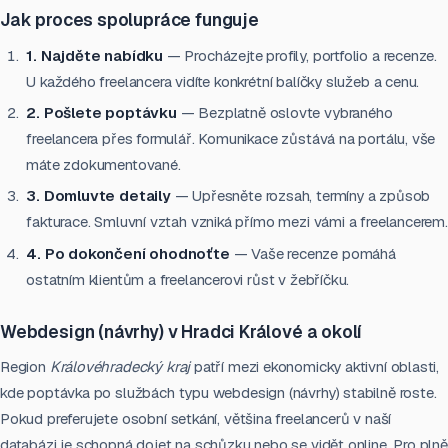
Jak proces spolupráce funguje
1. Najděte nabídku
— Procházejte profily, portfolio a recenze.
U každého freelancera vidíte konkrétní balíčky služeb a cenu.
2. Pošlete poptávku
— Bezplatně oslovte vybraného
freelancera přes formulář. Komunikace zůstává na portálu, vše
máte zdokumentované.
3. Domluvte detaily
— Upřesněte rozsah, termíny a způsob
fakturace. Smluvní vztah vzniká přímo mezi vámi a freelancerem.
4. Po dokončení ohodnoťte
— Vaše recenze pomáhá
ostatním klientům a freelancerovi růst v žebříčku.
Webdesign (návrhy) v Hradci Králové a okolí
Region
Královéhradecký kraj
patří mezi ekonomicky aktivní oblasti,
kde poptávka po službách typu webdesign (návrhy) stabilně roste.
Pokud preferujete osobní setkání, většina freelancerů v naší
databázi je schopná dojet na schůzku nebo se vidět online. Pro plně