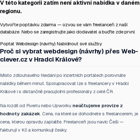
V této kategorii zatím není aktivní nabídka v daném
regionu.
Vytvořte poptávku zdarma — ozvou se vám freelanceři z naší
databáze. Nebo se zaregistrujte jako dodavatel a buďte zde první.
Poptat Webdesign (návrhy)
Nabídnout své služby
Proč si vybrat webdesign (návrhy) přes Web-
clever.cz v Hradci Králové?
Místo zdlouhavého hledání po inzertních portálech porovnáte
nabídky během minut. Spolupracovat lze s freelancery v Hradci
Králové i s distančně pracujícími profesionály z celé ČR.
Na rozdíl od Fiverru nebo Upworku
neúčtujeme provize z
hodnoty zakázek
. Cena, na které se dohodnete s freelancerem, je
cena, kterou opravdu zaplatíte. Freelanceři jsou navíc Češi —
fakturují v Kč a komunikují česky.