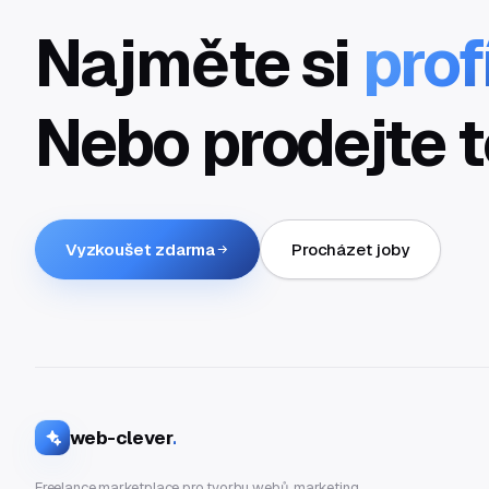
Najměte si
prof
Nebo prodejte t
Vyzkoušet zdarma
Procházet joby
web-clever
.
Freelance marketplace pro tvorbu webů, marketing,