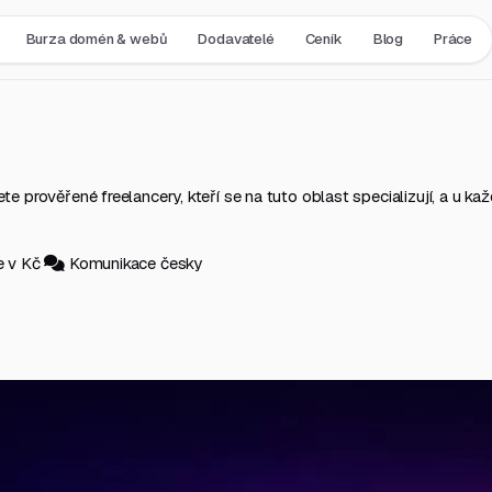
Burza domén & webů
Dodavatelé
Ceník
Blog
Práce
 prověřené freelancery, kteří se na tuto oblast specializují, a u každ
e v Kč
Komunikace česky