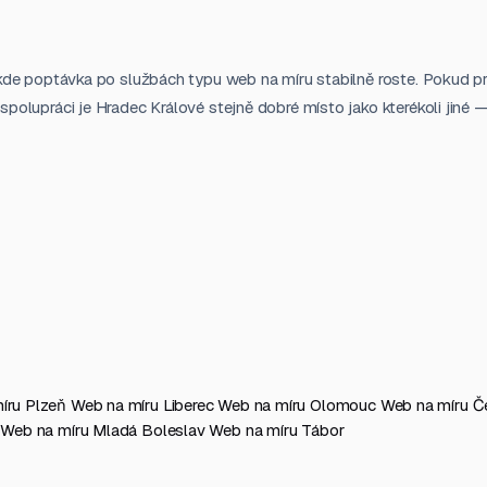
kde poptávka po službách typu web na míru stabilně roste. Pokud pref
olupráci je Hradec Králové stejně dobré místo jako kterékoli jiné — 
íru Plzeň
Web na míru Liberec
Web na míru Olomouc
Web na míru Č
y
Web na míru Mladá Boleslav
Web na míru Tábor