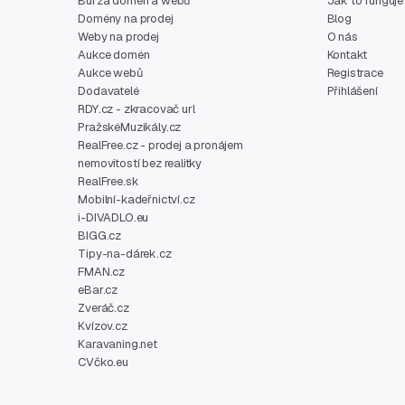
Burza domén a webů
Jak to funguje
Domény na prodej
Blog
Weby na prodej
O nás
Aukce domén
Kontakt
Aukce webů
Registrace
Dodavatelé
Přihlášení
RDY.cz - zkracovač url
PražskéMuzikály.cz
RealFree.cz - prodej a pronájem
nemovitostí bez realitky
RealFree.sk
Mobilní-kadeřnictví.cz
i-DIVADLO.eu
BIGG.cz
Tipy-na-dárek.cz
FMAN.cz
eBar.cz
Zveráč.cz
Kvízov.cz
Karavaning.net
CVčko.eu