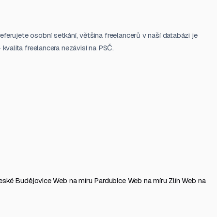
erujete osobní setkání, většina freelancerů v naší databázi je
kvalita freelancera nezávisí na PSČ.
eské Budějovice
Web na míru Pardubice
Web na míru Zlín
Web na