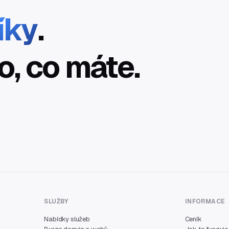
íky
.
o, co máte.
SLUŽBY
INFORMACE
Nabídky služeb
Ceník