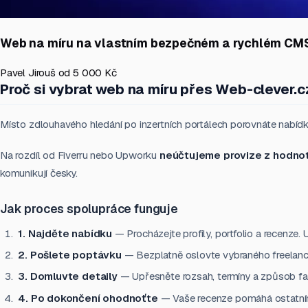
Web na míru na vlastním bezpečném a rychlém CM
Pavel Jirouš
od 5 000 Kč
Proč si vybrat web na míru přes Web-clever.c
Místo zdlouhavého hledání po inzertních portálech porovnáte nabídky
Na rozdíl od Fiverru nebo Upworku
neúčtujeme provize z hodno
komunikují česky.
Jak proces spolupráce funguje
1. Najděte nabídku
— Procházejte profily, portfolio a recenze. 
2. Pošlete poptávku
— Bezplatně oslovte vybraného freelanc
3. Domluvte detaily
— Upřesněte rozsah, termíny a způsob fak
4. Po dokončení ohodnoťte
— Vaše recenze pomáhá ostatním 