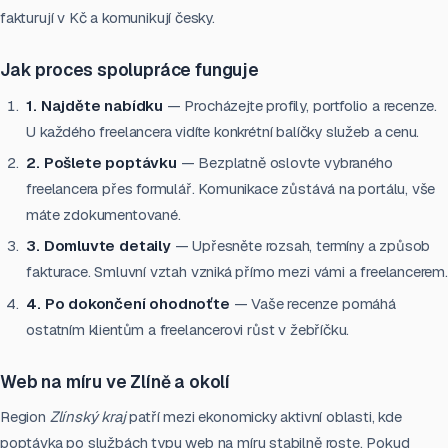
fakturují v Kč a komunikují česky.
Jak proces spolupráce funguje
1. Najděte nabídku
— Procházejte profily, portfolio a recenze.
U každého freelancera vidíte konkrétní balíčky služeb a cenu.
2. Pošlete poptávku
— Bezplatně oslovte vybraného
freelancera přes formulář. Komunikace zůstává na portálu, vše
máte zdokumentované.
3. Domluvte detaily
— Upřesněte rozsah, termíny a způsob
fakturace. Smluvní vztah vzniká přímo mezi vámi a freelancerem.
4. Po dokončení ohodnoťte
— Vaše recenze pomáhá
ostatním klientům a freelancerovi růst v žebříčku.
Web na míru ve Zlíně a okolí
Region
Zlínský kraj
patří mezi ekonomicky aktivní oblasti, kde
poptávka po službách typu web na míru stabilně roste. Pokud