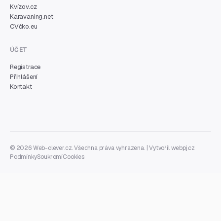
Kvízov.cz
Karavaning.net
CVčko.eu
ÚČET
Registrace
Přihlášení
Kontakt
© 2026 Web-clever.cz. Všechna práva vyhrazena. | Vytvořil
webpj.cz
Podmínky
Soukromí
Cookies