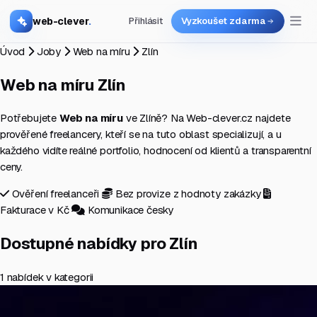
web-clever
.
Přihlásit
Vyzkoušet zdarma
Úvod
Joby
Web na míru
Zlín
Web na míru
Zlín
Potřebujete
Web na míru
ve Zlíně? Na Web-clever.cz najdete
prověřené freelancery, kteří se na tuto oblast specializují, a u
každého vidíte reálné portfolio, hodnocení od klientů a transparentní
ceny.
Ověření freelanceři
Bez provize z hodnoty zakázky
Fakturace v Kč
Komunikace česky
Dostupné nabídky pro Zlín
1 nabídek v kategorii