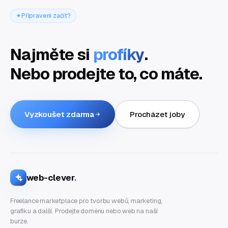
Připraveni začít?
Najměte si
profíky
.
Nebo prodejte to, co máte.
Vyzkoušet zdarma
Procházet joby
web-clever
.
Freelance marketplace pro tvorbu webů, marketing,
grafiku a další. Prodejte doménu nebo web na naší
burze.