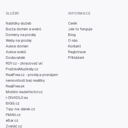
SLUŽBY
INFORMACE
Nabídky služeb
Ceník
Burza domén a webů
Jak to funguje
Domény na prodej
Blog
Weby na prodej
O nás
Aukce domén
Kontakt
Aukce webů
Registrace
Dodavatelé
Přihlášení
RDY.cz - zkracovač url
PražskéMuzikály.cz
RealFree.cz - prodej a pronájem
nemovitostí bez realitky
RealFree.sk
Mobilní-kadeřnictví.cz
i-DIVADLO.eu
BIGG.cz
Tipy-na-dárek.cz
FMAN.cz
eBar.cz
Zveráč.cz