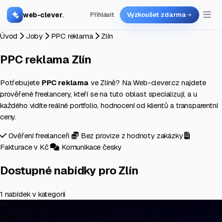
web-clever
.
Přihlásit
Vyzkoušet zdarma
Úvod
Joby
PPC reklama
Zlín
PPC reklama
Zlín
Potřebujete
PPC reklama
ve Zlíně? Na Web-clever.cz najdete
prověřené freelancery, kteří se na tuto oblast specializují, a u
každého vidíte reálné portfolio, hodnocení od klientů a transparentní
ceny.
Ověření freelanceři
Bez provize z hodnoty zakázky
Fakturace v Kč
Komunikace česky
Dostupné nabídky pro Zlín
1 nabídek v kategorii