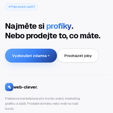
Připraveni začít?
Najměte si
profíky
.
Nebo prodejte to, co máte.
Vyzkoušet zdarma
Procházet joby
web-clever
.
Freelance marketplace pro tvorbu webů, marketing,
grafiku a další. Prodejte doménu nebo web na naší
burze.