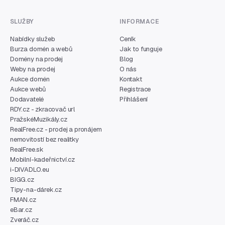
SLUŽBY
INFORMACE
Nabídky služeb
Ceník
Burza domén a webů
Jak to funguje
Domény na prodej
Blog
Weby na prodej
O nás
Aukce domén
Kontakt
Aukce webů
Registrace
Dodavatelé
Přihlášení
RDY.cz - zkracovač url
PražskéMuzikály.cz
RealFree.cz - prodej a pronájem
nemovitostí bez realitky
RealFree.sk
Mobilní-kadeřnictví.cz
i-DIVADLO.eu
BIGG.cz
Tipy-na-dárek.cz
FMAN.cz
eBar.cz
Zveráč.cz