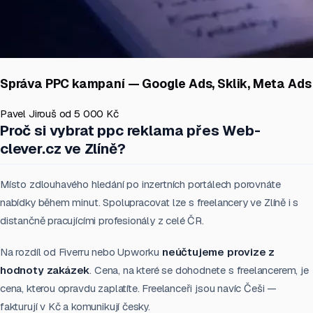
Správa PPC kampaní — Google Ads, Sklik, Meta Ads
Pavel Jirouš
od 5 000 Kč
Proč si vybrat ppc reklama přes Web-
clever.cz ve Zlíně?
Místo zdlouhavého hledání po inzertních portálech porovnáte
nabídky během minut. Spolupracovat lze s freelancery ve Zlíně i s
distančně pracujícími profesionály z celé ČR.
Na rozdíl od Fiverru nebo Upworku
neúčtujeme provize z
hodnoty zakázek
. Cena, na které se dohodnete s freelancerem, je
cena, kterou opravdu zaplatíte. Freelanceři jsou navíc Češi —
fakturují v Kč a komunikují česky.