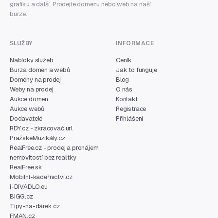
grafiku a další. Prodejte doménu nebo web na naší
burze.
SLUŽBY
INFORMACE
Nabídky služeb
Ceník
Burza domén a webů
Jak to funguje
Domény na prodej
Blog
Weby na prodej
O nás
Aukce domén
Kontakt
Aukce webů
Registrace
Dodavatelé
Přihlášení
RDY.cz - zkracovač url
PražskéMuzikály.cz
RealFree.cz - prodej a pronájem
nemovitostí bez realitky
RealFree.sk
Mobilní-kadeřnictví.cz
i-DIVADLO.eu
BIGG.cz
Tipy-na-dárek.cz
FMAN.cz