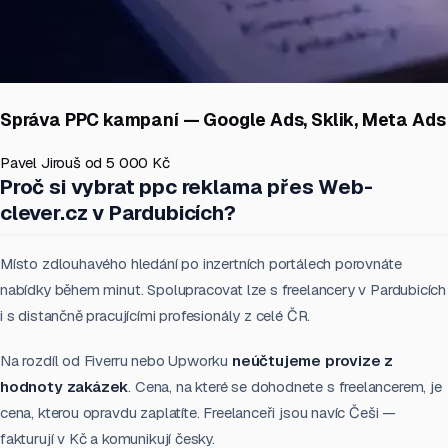
Správa PPC kampaní — Google Ads, Sklik, Meta Ads
Pavel Jirouš
od 5 000 Kč
Proč si vybrat ppc reklama přes Web-
clever.cz v Pardubicích?
Místo zdlouhavého hledání po inzertních portálech porovnáte
nabídky během minut. Spolupracovat lze s freelancery v Pardubicích
i s distančně pracujícími profesionály z celé ČR.
Na rozdíl od Fiverru nebo Upworku
neúčtujeme provize z
hodnoty zakázek
. Cena, na které se dohodnete s freelancerem, je
cena, kterou opravdu zaplatíte. Freelanceři jsou navíc Češi —
fakturují v Kč a komunikují česky.