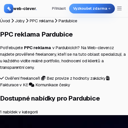
web-clever
.
Přihlásit
Vyzkoušet zdarma
Úvod
Joby
PPC reklama
Pardubice
PPC reklama
Pardubice
Potřebujete
PPC reklama
v Pardubicích? Na Web-clever.cz
najdete prověřené freelancery, kteří se na tuto oblast specializují, a
u každého vidíte reálné portfolio, hodnocení od klientů a
transparentní ceny.
Ověření freelanceři
Bez provize z hodnoty zakázky
Fakturace v Kč
Komunikace česky
Dostupné nabídky pro Pardubice
1 nabídek v kategorii