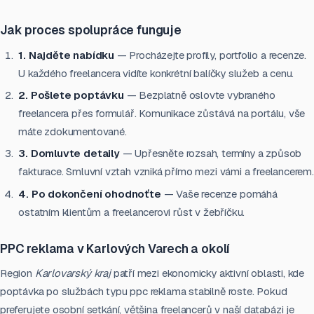
Jak proces spolupráce funguje
1. Najděte nabídku
— Procházejte profily, portfolio a recenze.
U každého freelancera vidíte konkrétní balíčky služeb a cenu.
2. Pošlete poptávku
— Bezplatně oslovte vybraného
freelancera přes formulář. Komunikace zůstává na portálu, vše
máte zdokumentované.
3. Domluvte detaily
— Upřesněte rozsah, termíny a způsob
fakturace. Smluvní vztah vzniká přímo mezi vámi a freelancerem.
4. Po dokončení ohodnoťte
— Vaše recenze pomáhá
ostatním klientům a freelancerovi růst v žebříčku.
PPC reklama v Karlových Varech a okolí
Region
Karlovarský kraj
patří mezi ekonomicky aktivní oblasti, kde
poptávka po službách typu ppc reklama stabilně roste. Pokud
preferujete osobní setkání, většina freelancerů v naší databázi je