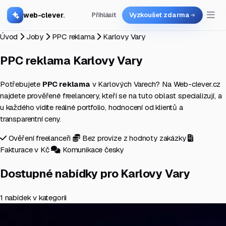
web-clever
.
Přihlásit
Vyzkoušet zdarma
Úvod
Joby
PPC reklama
Karlovy Vary
PPC reklama
Karlovy Vary
Potřebujete
PPC reklama
v Karlových Varech? Na Web-clever.cz
najdete prověřené freelancery, kteří se na tuto oblast specializují, a
u každého vidíte reálné portfolio, hodnocení od klientů a
transparentní ceny.
Ověření freelanceři
Bez provize z hodnoty zakázky
Fakturace v Kč
Komunikace česky
Dostupné nabídky pro Karlovy Vary
1 nabídek v kategorii