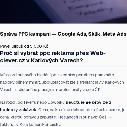
Správa PPC kampaní — Google Ads, Sklik, Meta Ads
Pavel Jirouš
od 5 000 Kč
Proč si vybrat ppc reklama přes Web-
clever.cz v Karlových Varech?
Místo zdlouhavého hledání po inzertních portálech porovnáte
nabídky během minut. Spolupracovat lze s freelancery v Karlových
Varech i s distančně pracujícími profesionály z celé ČR.
Na rozdíl od Fiverru nebo Upworku
neúčtujeme provize z
hodnoty zakázek
. Cena, na které se dohodnete s freelancerem, je
cena, kterou opravdu zaplatíte. Freelanceři jsou navíc Češi —
fakturují v Kč a komunikují česky.