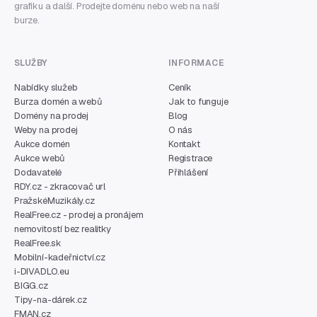
grafiku a další. Prodejte doménu nebo web na naší
burze.
SLUŽBY
INFORMACE
Nabídky služeb
Ceník
Burza domén a webů
Jak to funguje
Domény na prodej
Blog
Weby na prodej
O nás
Aukce domén
Kontakt
Aukce webů
Registrace
Dodavatelé
Přihlášení
RDY.cz - zkracovač url
PražskéMuzikály.cz
RealFree.cz - prodej a pronájem
nemovitostí bez realitky
RealFree.sk
Mobilní-kadeřnictví.cz
i-DIVADLO.eu
BIGG.cz
Tipy-na-dárek.cz
FMAN.cz