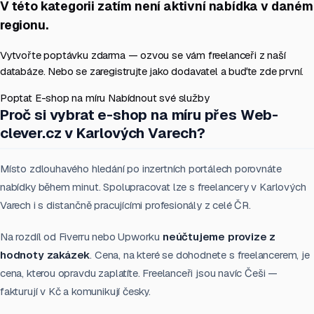
V této kategorii zatím není aktivní nabídka v daném
regionu.
Vytvořte poptávku zdarma — ozvou se vám freelanceři z naší
databáze. Nebo se zaregistrujte jako dodavatel a buďte zde první.
Poptat E-shop na míru
Nabídnout své služby
Proč si vybrat e-shop na míru přes Web-
clever.cz v Karlových Varech?
Místo zdlouhavého hledání po inzertních portálech porovnáte
nabídky během minut. Spolupracovat lze s freelancery v Karlových
Varech i s distančně pracujícími profesionály z celé ČR.
Na rozdíl od Fiverru nebo Upworku
neúčtujeme provize z
hodnoty zakázek
. Cena, na které se dohodnete s freelancerem, je
cena, kterou opravdu zaplatíte. Freelanceři jsou navíc Češi —
fakturují v Kč a komunikují česky.