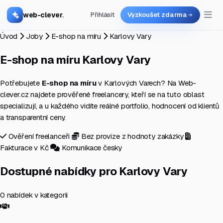
web-clever
.
Přihlásit
Vyzkoušet zdarma
Úvod
Joby
E-shop na míru
Karlovy Vary
E-shop na míru
Karlovy Vary
Potřebujete
E-shop na míru
v Karlových Varech? Na Web-
clever.cz najdete prověřené freelancery, kteří se na tuto oblast
specializují, a u každého vidíte reálné portfolio, hodnocení od klientů
a transparentní ceny.
Ověření freelanceři
Bez provize z hodnoty zakázky
Fakturace v Kč
Komunikace česky
Dostupné nabídky pro Karlovy Vary
0 nabídek v kategorii