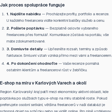
Jak proces spolupráce funguje
1. Najděte nabídku
— Procházejte profily, portfolio a recenze.
U každého freelancera vidíte konkrétní balíčky služeb a cenu.
2. Pošlete poptávku
— Bezplatně oslovte vybraného
freelancera přes formulář. Komunikace zůstává na portálu, vše
máte zdokumentované.
3. Domluvte detaily
— Upřesněte rozsah, termíny a způsob
fakturace. Smluvní vztah vzniká přímo mezi vámi a freelancerem.
4. Po dokončení ohodnoťte
— Vaše recenze pomáhá
ostatním klientům a freelancerovi růst v žebříčku.
E-shop na míru v Karlových Varech a okolí
Region
Karlovarský kraj
patří mezi ekonomicky aktivní oblasti, kde
poptávka po službách typu e-shop na míru stabilně roste. Pokud
preferujete osobní setkání, většina freelancerů v naší databázi je
schopná dojet na schůzku nebo se vidět online. Pro plně vzdálenou