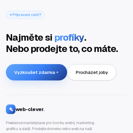
Připraveni začít?
Najměte si
profíky
.
Nebo prodejte to, co máte.
Vyzkoušet zdarma
Procházet joby
web-clever
.
Freelance marketplace pro tvorbu webů, marketing,
grafiku a další. Prodejte doménu nebo web na naší