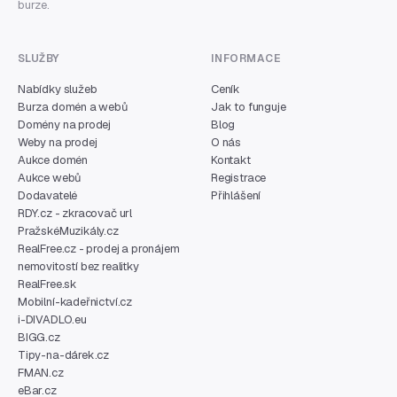
burze.
SLUŽBY
INFORMACE
Nabídky služeb
Ceník
Burza domén a webů
Jak to funguje
Domény na prodej
Blog
Weby na prodej
O nás
Aukce domén
Kontakt
Aukce webů
Registrace
Dodavatelé
Přihlášení
RDY.cz - zkracovač url
PražskéMuzikály.cz
RealFree.cz - prodej a pronájem
nemovitostí bez realitky
RealFree.sk
Mobilní-kadeřnictví.cz
i-DIVADLO.eu
BIGG.cz
Tipy-na-dárek.cz
FMAN.cz
eBar.cz