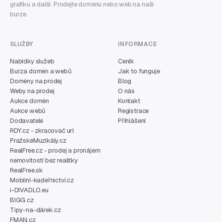
grafiku a další. Prodejte doménu nebo web na naší
burze.
SLUŽBY
INFORMACE
Nabídky služeb
Ceník
Burza domén a webů
Jak to funguje
Domény na prodej
Blog
Weby na prodej
O nás
Aukce domén
Kontakt
Aukce webů
Registrace
Dodavatelé
Přihlášení
RDY.cz - zkracovač url
PražskéMuzikály.cz
RealFree.cz - prodej a pronájem
nemovitostí bez realitky
RealFree.sk
Mobilní-kadeřnictví.cz
i-DIVADLO.eu
BIGG.cz
Tipy-na-dárek.cz
FMAN.cz