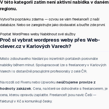
V této kategorii zatím není aktivní nabídka v daném
regionu.
Vytvořte poptávku zdarma — ozvou se vám freelanceři z naší
databáze. Nebo se zaregistrujte jako dodavatel a buďte zde první.
Poptat WordPress weby
Nabídnout své služby
Proč si vybrat wordpress weby přes Web-
clever.cz v Karlových Varech?
Místo zdlouhavého hledání po inzertních portálech porovnáte
nabídky během minut. Spolupracovat lze s freelancery v Karlových
Varech i s distančně pracujícími profesionály z celé ČR.
Na rozdíl od Fiverru nebo Upworku
neúčtujeme provize z
hodnoty zakázek
. Cena, na které se dohodnete s freelancerem, je
cena, kterou opravdu zaplatíte. Freelanceři jsou navíc Češi —
fakturují v Kč a komunikují česky.