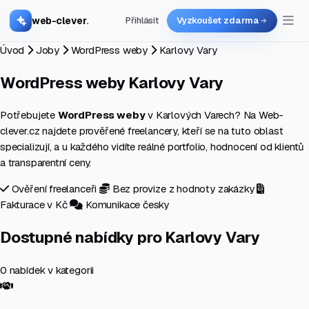
web-clever
.
Přihlásit
Vyzkoušet zdarma
Úvod
Joby
WordPress weby
Karlovy Vary
WordPress weby
Karlovy Vary
Potřebujete
WordPress weby
v Karlových Varech? Na Web-
clever.cz najdete prověřené freelancery, kteří se na tuto oblast
specializují, a u každého vidíte reálné portfolio, hodnocení od klientů
a transparentní ceny.
Ověření freelanceři
Bez provize z hodnoty zakázky
Fakturace v Kč
Komunikace česky
Dostupné nabídky pro Karlovy Vary
0 nabídek v kategorii