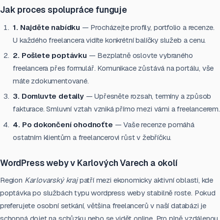
Jak proces spolupráce funguje
1. Najděte nabídku
— Procházejte profily, portfolio a recenze.
U každého freelancera vidíte konkrétní balíčky služeb a cenu.
2. Pošlete poptávku
— Bezplatně oslovte vybraného
freelancera přes formulář. Komunikace zůstává na portálu, vše
máte zdokumentované.
3. Domluvte detaily
— Upřesněte rozsah, termíny a způsob
fakturace. Smluvní vztah vzniká přímo mezi vámi a freelancerem.
4. Po dokončení ohodnoťte
— Vaše recenze pomáhá
ostatním klientům a freelancerovi růst v žebříčku.
WordPress weby v Karlových Varech a okolí
Region
Karlovarský kraj
patří mezi ekonomicky aktivní oblasti, kde
poptávka po službách typu wordpress weby stabilně roste. Pokud
preferujete osobní setkání, většina freelancerů v naší databázi je
schopná dojet na schůzku nebo se vidět online. Pro plně vzdálenou