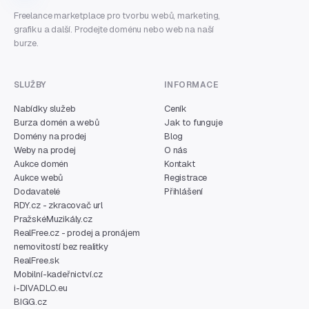
Freelance marketplace pro tvorbu webů, marketing,
grafiku a další. Prodejte doménu nebo web na naší
burze.
SLUŽBY
INFORMACE
Nabídky služeb
Ceník
Burza domén a webů
Jak to funguje
Domény na prodej
Blog
Weby na prodej
O nás
Aukce domén
Kontakt
Aukce webů
Registrace
Dodavatelé
Přihlášení
RDY.cz - zkracovač url
PražskéMuzikály.cz
RealFree.cz - prodej a pronájem
nemovitostí bez realitky
RealFree.sk
Mobilní-kadeřnictví.cz
i-DIVADLO.eu
BIGG.cz