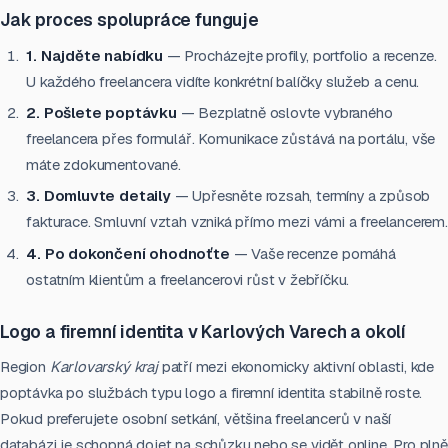
Jak proces spolupráce funguje
1. Najděte nabídku
— Procházejte profily, portfolio a recenze.
U každého freelancera vidíte konkrétní balíčky služeb a cenu.
2. Pošlete poptávku
— Bezplatně oslovte vybraného
freelancera přes formulář. Komunikace zůstává na portálu, vše
máte zdokumentované.
3. Domluvte detaily
— Upřesněte rozsah, termíny a způsob
fakturace. Smluvní vztah vzniká přímo mezi vámi a freelancerem.
4. Po dokončení ohodnoťte
— Vaše recenze pomáhá
ostatním klientům a freelancerovi růst v žebříčku.
Logo a firemní identita v Karlových Varech a okolí
Region
Karlovarský kraj
patří mezi ekonomicky aktivní oblasti, kde
poptávka po službách typu logo a firemní identita stabilně roste.
Pokud preferujete osobní setkání, většina freelancerů v naší
databázi je schopná dojet na schůzku nebo se vidět online. Pro plně