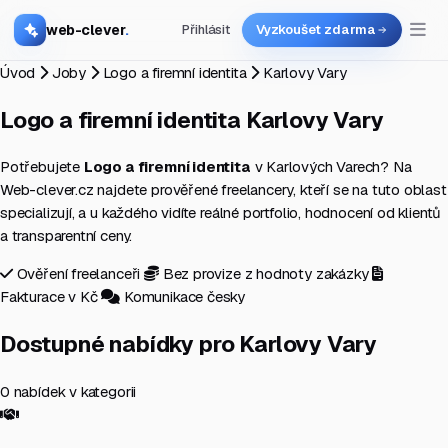
web-clever
.
Přihlásit
Vyzkoušet zdarma
Úvod
Joby
Logo a firemní identita
Karlovy Vary
Logo a firemní identita
Karlovy Vary
Potřebujete
Logo a firemní identita
v Karlových Varech? Na
Web-clever.cz najdete prověřené freelancery, kteří se na tuto oblast
specializují, a u každého vidíte reálné portfolio, hodnocení od klientů
a transparentní ceny.
Ověření freelanceři
Bez provize z hodnoty zakázky
Fakturace v Kč
Komunikace česky
Dostupné nabídky pro Karlovy Vary
0 nabídek v kategorii