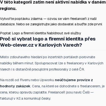
V této kategorii zatím není aktivní nabídka v daném
regionu.
Vytvořte poptávku zdarma — ozvou se vám freelanceři z naší
databáze. Nebo se zaregistrujte jako dodavatel a buďte zde první.
Poptat Logo a firemní identita
Nabídnout své služby
Proč si vybrat logo a firemní identita přes
Web-clever.cz v Karlových Varech?
Místo zdlouhavého hledání po inzertních portálech porovnáte
nabídky během minut. Spolupracovat lze s freelancery v Karlových
Varech i s distančně pracujícími profesionály z celé ČR.
Na rozdíl od Fiverru nebo Upworku
neúčtujeme provize z
hodnoty zakázek
. Cena, na které se dohodnete s freelancerem, je
cena, kterou opravdu zaplatíte. Freelanceři jsou navíc Češi —
fakturují v Kč a komunikují česky.