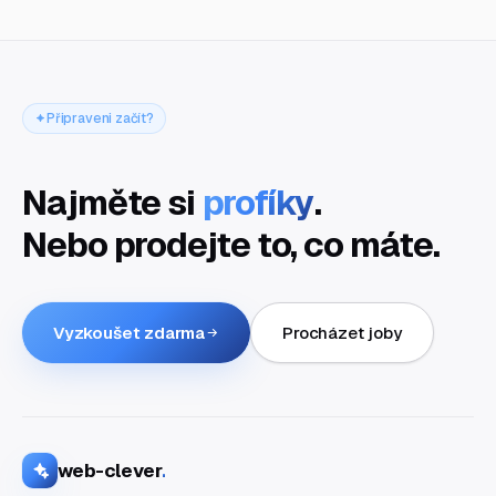
Připraveni začít?
Najměte si
profíky
.
Nebo prodejte to, co máte.
Vyzkoušet zdarma
Procházet joby
web-clever
.