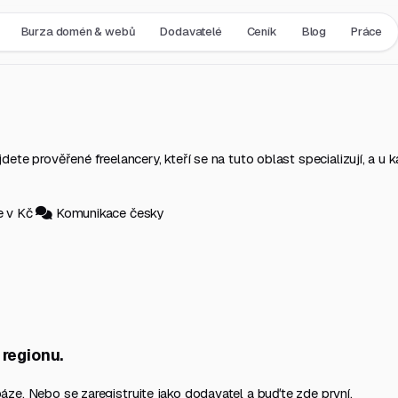
Burza domén & webů
Dodavatelé
Ceník
Blog
Práce
ete prověřené freelancery, kteří se na tuto oblast specializují, a u k
e v Kč
Komunikace česky
 regionu.
ze. Nebo se zaregistrujte jako dodavatel a buďte zde první.