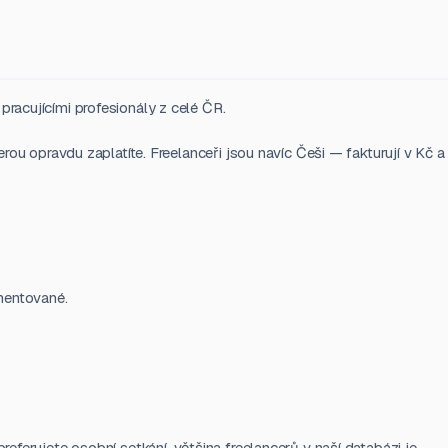
pracujícími profesionály z celé ČR.
erou opravdu zaplatíte. Freelanceři jsou navíc Češi — fakturují v Kč a
mentované.
referujete osobní setkání, většina freelancerů v naší databázi je