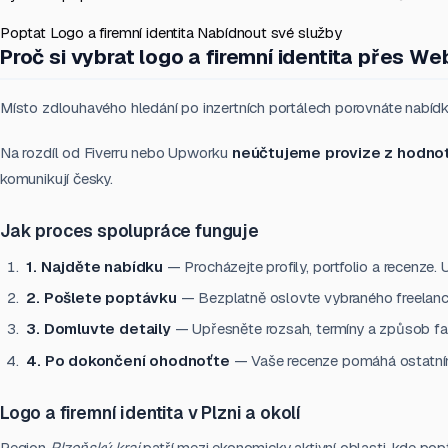
Poptat Logo a firemní identita
Nabídnout své služby
Proč si vybrat logo a firemní identita přes We
Místo zdlouhavého hledání po inzertních portálech porovnáte nabídky
Na rozdíl od Fiverru nebo Upworku
neúčtujeme provize z hodno
komunikují česky.
Jak proces spolupráce funguje
1. Najděte nabídku
— Procházejte profily, portfolio a recenze. 
2. Pošlete poptávku
— Bezplatně oslovte vybraného freelanc
3. Domluvte detaily
— Upřesněte rozsah, termíny a způsob fak
4. Po dokončení ohodnoťte
— Vaše recenze pomáhá ostatním 
Logo a firemní identita v Plzni a okolí
Region
Plzeňský kraj
patří mezi ekonomicky aktivní oblasti, kde popt