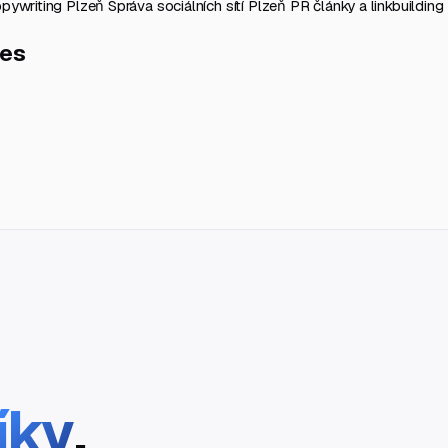
pywriting Plzeň
Správa sociálních sítí Plzeň
PR články a linkbuildin
nes
íky
.