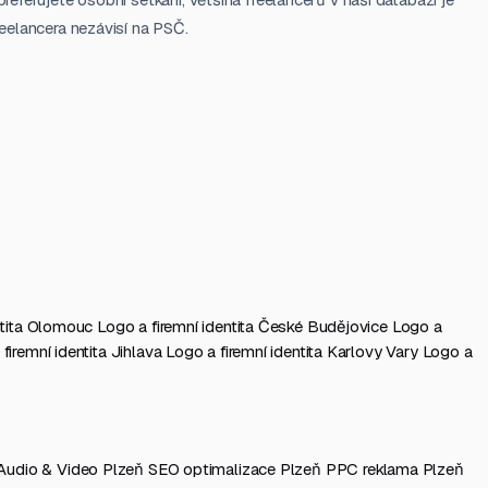
reelancera nezávisí na PSČ.
entita Olomouc
Logo a firemní identita České Budějovice
Logo a
firemní identita Jihlava
Logo a firemní identita Karlovy Vary
Logo a
Audio & Video Plzeň
SEO optimalizace Plzeň
PPC reklama Plzeň