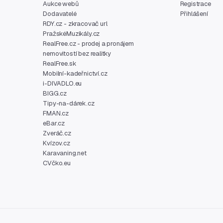
Aukce webů
Registrace
Dodavatelé
Přihlášení
RDY.cz - zkracovač url
PražskéMuzikály.cz
RealFree.cz - prodej a pronájem
nemovitostí bez realitky
RealFree.sk
Mobilní-kadeřnictví.cz
i-DIVADLO.eu
BIGG.cz
Tipy-na-dárek.cz
FMAN.cz
eBar.cz
Zveráč.cz
Kvízov.cz
Karavaning.net
CVčko.eu