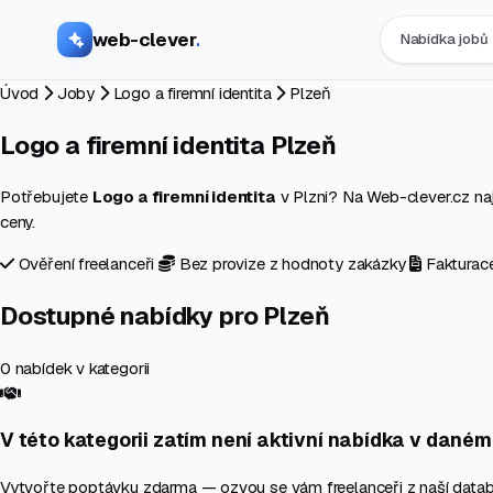
web-clever
.
Nabídka jobů
Úvod
Joby
Logo a firemní identita
Plzeň
Logo a firemní identita
Plzeň
Potřebujete
Logo a firemní identita
v Plzni? Na Web-clever.cz najd
ceny.
Ověření freelanceři
Bez provize z hodnoty zakázky
Fakturac
Dostupné nabídky pro Plzeň
0 nabídek v kategorii
V této kategorii zatím není aktivní nabídka v daném
Vytvořte poptávku zdarma — ozvou se vám freelanceři z naší databá