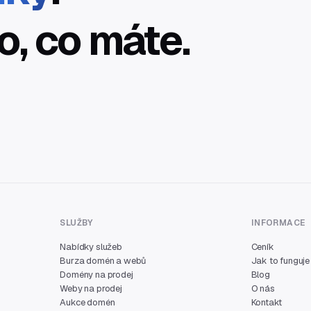
o, co máte.
SLUŽBY
INFORMACE
Nabídky služeb
Ceník
Burza domén a webů
Jak to funguje
Domény na prodej
Blog
Weby na prodej
O nás
Aukce domén
Kontakt