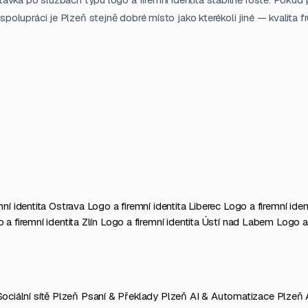
olupráci je Plzeň stejně dobré místo jako kterékoli jiné — kvalita f
mní identita Ostrava
Logo a firemní identita Liberec
Logo a firemní id
 a firemní identita Zlín
Logo a firemní identita Ústí nad Labem
Logo a 
Sociální sítě Plzeň
Psaní & Překlady Plzeň
AI & Automatizace Plzeň