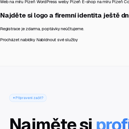
Web na míru Plzeň
WordPress weby Plzeň
E-shop na míru Plzeň
Co
Najděte si logo a firemní identita ještě d
Registrace je zdarma, poptávky neúčtujeme.
Procházet nabídky
Nabídnout své služby
Připraveni začít?
Najměte si
prof