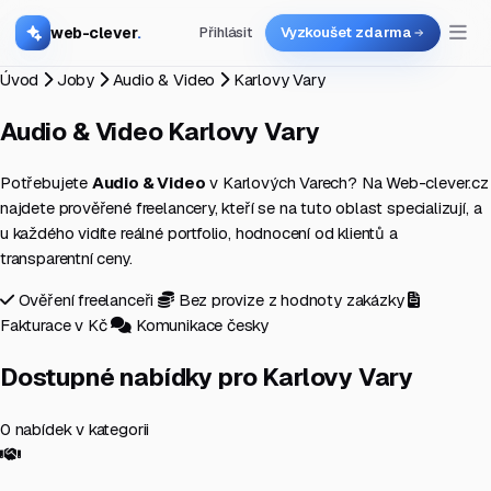
web-clever
.
Přihlásit
Vyzkoušet zdarma
Úvod
Joby
Audio & Video
Karlovy Vary
Audio & Video
Karlovy Vary
Potřebujete
Audio & Video
v Karlových Varech? Na Web-clever.cz
najdete prověřené freelancery, kteří se na tuto oblast specializují, a
u každého vidíte reálné portfolio, hodnocení od klientů a
transparentní ceny.
Ověření freelanceři
Bez provize z hodnoty zakázky
Fakturace v Kč
Komunikace česky
Dostupné nabídky pro Karlovy Vary
0 nabídek v kategorii