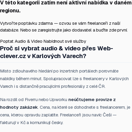
V této kategorii zatím není aktivní nabídka v daném
regionu.
Vytvořte poptávku zdarma — ozvou se vám freelanceři z naší
databáze. Nebo se zaregistrujte jako dodavatel a buďte zde první.
Poptat Audio & Video
Nabídnout své služby
Proč si vybrat audio & video přes Web-
clever.cz v Karlových Varech?
Místo zdlouhavého hledání po inzertních portálech porovnáte
nabídky během minut. Spolupracovat lze s freelancery v Karlových
Varech i s distančně pracujícími profesionály z celé ČR.
Na rozdíl od Fiverru nebo Upworku
neúčtujeme provize z
hodnoty zakázek
. Cena, na které se dohodnete s freelancerem, je
cena, kterou opravdu zaplatíte. Freelanceři jsou navíc Češi —
fakturují v Kč a komunikují česky.