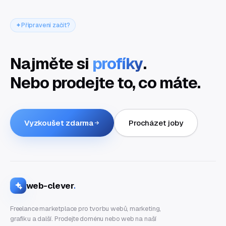
Připraveni začít?
Najměte si
profíky
.
Nebo prodejte to, co máte.
Vyzkoušet zdarma
Procházet joby
web-clever
.
Freelance marketplace pro tvorbu webů, marketing,
grafiku a další. Prodejte doménu nebo web na naší