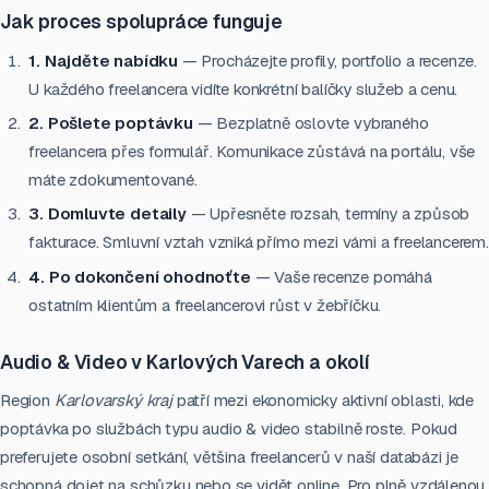
Jak proces spolupráce funguje
1. Najděte nabídku
— Procházejte profily, portfolio a recenze.
U každého freelancera vidíte konkrétní balíčky služeb a cenu.
2. Pošlete poptávku
— Bezplatně oslovte vybraného
freelancera přes formulář. Komunikace zůstává na portálu, vše
máte zdokumentované.
3. Domluvte detaily
— Upřesněte rozsah, termíny a způsob
fakturace. Smluvní vztah vzniká přímo mezi vámi a freelancerem.
4. Po dokončení ohodnoťte
— Vaše recenze pomáhá
ostatním klientům a freelancerovi růst v žebříčku.
Audio & Video v Karlových Varech a okolí
Region
Karlovarský kraj
patří mezi ekonomicky aktivní oblasti, kde
poptávka po službách typu audio & video stabilně roste. Pokud
preferujete osobní setkání, většina freelancerů v naší databázi je
schopná dojet na schůzku nebo se vidět online. Pro plně vzdálenou