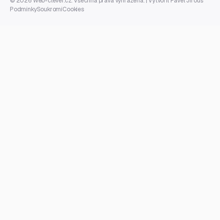
© 2026 Web-clever.cz. Všechna práva vyhrazena. | Vytvořil
Pavel Jirouš
Podmínky
Soukromí
Cookies