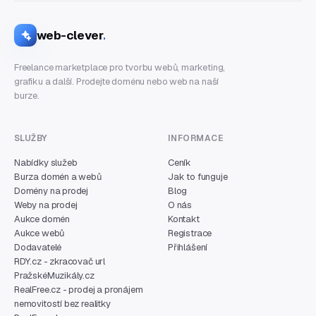
web-clever
.
Freelance marketplace pro tvorbu webů, marketing,
grafiku a další. Prodejte doménu nebo web na naší
burze.
SLUŽBY
INFORMACE
Nabídky služeb
Ceník
Burza domén a webů
Jak to funguje
Domény na prodej
Blog
Weby na prodej
O nás
Aukce domén
Kontakt
Aukce webů
Registrace
Dodavatelé
Přihlášení
RDY.cz - zkracovač url
PražskéMuzikály.cz
RealFree.cz - prodej a pronájem
nemovitostí bez realitky