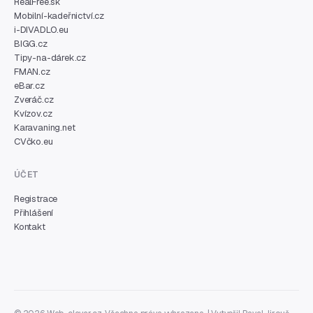
RealFree.sk
Mobilní-kadeřnictví.cz
i-DIVADLO.eu
BIGG.cz
Tipy-na-dárek.cz
FMAN.cz
eBar.cz
Zveráč.cz
Kvízov.cz
Karavaning.net
CVčko.eu
ÚČET
Registrace
Přihlášení
Kontakt