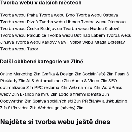
Tvorba webu v dalších městech
Tvorba webu Praha
Tvorba webu Brno
Tvorba webu Ostrava
Tvorba webu Plzeň
Tvorba webu Liberec
Tvorba webu Olomouc
Tvorba webu České Budějovice
Tvorba webu Hradec Králové
Tvorba webu Pardubice
Tvorba webu Ústí nad Labem
Tvorba webu
Jihlava
Tvorba webu Karlovy Vary
Tvorba webu Mladá Boleslav
Tvorba webu Tábor
Další oblíbené kategorie ve Zlíně
Online Marketing Zlín
Grafika & Design Zlín
Sociální sítě Zlín
Psaní &
Překlady Zlín
AI & Automatizace Zlín
Audio & Video Zlín
SEO
optimalizace Zlín
PPC reklama Zlín
Web na míru Zlín
WordPress
weby Zlín
E-shop na míru Zlín
Logo a firemní identita Zlín
Copywriting Zlín
Správa sociálních sítí Zlín
PR články a linkbuilding
Zlín
Střih videa Zlín
Webdesign (návrhy) Zlín
Najděte si tvorba webu ještě dnes