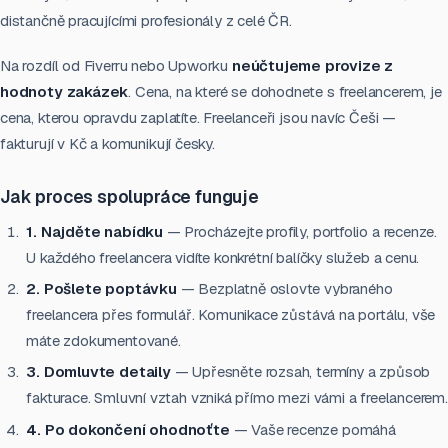
distančně pracujícími profesionály z celé ČR.
Na rozdíl od Fiverru nebo Upworku
neúčtujeme provize z
hodnoty zakázek
. Cena, na které se dohodnete s freelancerem, je
cena, kterou opravdu zaplatíte. Freelanceři jsou navíc Češi —
fakturují v Kč a komunikují česky.
Jak proces spolupráce funguje
1. Najděte nabídku
— Procházejte profily, portfolio a recenze.
U každého freelancera vidíte konkrétní balíčky služeb a cenu.
2. Pošlete poptávku
— Bezplatně oslovte vybraného
freelancera přes formulář. Komunikace zůstává na portálu, vše
máte zdokumentované.
3. Domluvte detaily
— Upřesněte rozsah, termíny a způsob
fakturace. Smluvní vztah vzniká přímo mezi vámi a freelancerem.
4. Po dokončení ohodnoťte
— Vaše recenze pomáhá