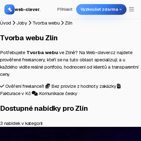
web-clever
.
Přihlásit
Vyzkoušet zdarma
Úvod
Joby
Tvorba webu
Zlín
Tvorba webu
Zlín
Potřebujete
Tvorba webu
ve Zlíně? Na Web-clever.cz najdete
prověřené freelancery, kteří se na tuto oblast specializují, a u
každého vidíte reálné portfolio, hodnocení od klientů a transparentní
ceny.
Ověření freelanceři
Bez provize z hodnoty zakázky
Fakturace v Kč
Komunikace česky
Dostupné nabídky pro Zlín
3 nabídek v kategorii