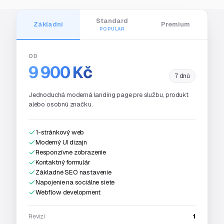
Standard
Základní
Premium
POPULAR
OD
9 900 Kč
7 dnů
Jednoduchá moderná landing page pre službu, produkt
alebo osobnú značku.
1-stránkový web
Moderný UI dizajn
Responzívne zobrazenie
Kontaktný formulár
Základné SEO nastavenie
Napojenie na sociálne siete
Webflow development
Revizí
1