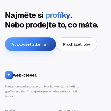
Najměte si
profíky
.
Nebo prodejte to, co máte.
Vyzkoušet zdarma
Procházet joby
web-clever
.
Freelance marketplace pro tvorbu webů, marketing,
grafiku a další. Prodejte doménu nebo web na naší
burze.