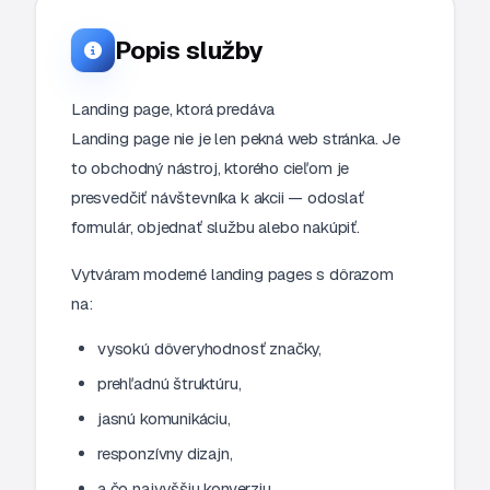
Popis služby
Landing page, ktorá predáva
Landing page nie je len pekná web stránka. Je
to obchodný nástroj, ktorého cieľom je
presvedčiť návštevníka k akcii — odoslať
formulár, objednať službu alebo nakúpiť.
Vytváram moderné landing pages s dôrazom
na:
vysokú dôveryhodnosť značky,
prehľadnú štruktúru,
jasnú komunikáciu,
responzívny dizajn,
a čo najvyššiu konverziu.