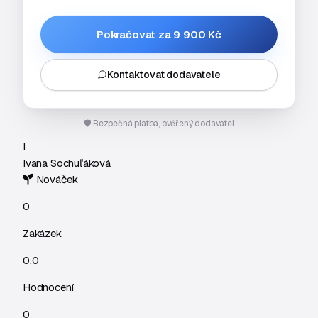
Pokračovat za 9 900 Kč
Kontaktovat dodavatele
🛡️ Bezpečná platba, ověřený dodavatel
I
Ivana Sochuľáková
Nováček
0
Zakázek
0.0
Hodnocení
0