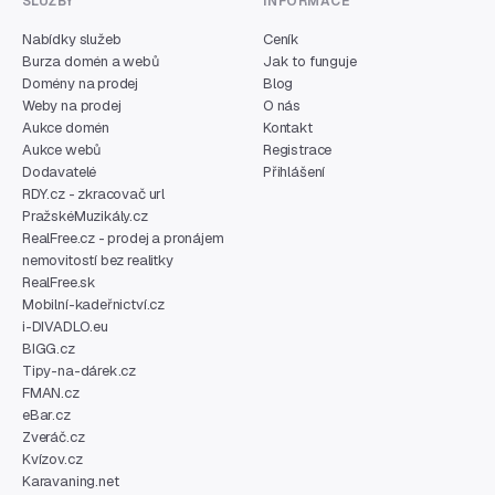
SLUŽBY
INFORMACE
Nabídky služeb
Ceník
Burza domén a webů
Jak to funguje
Domény na prodej
Blog
Weby na prodej
O nás
Aukce domén
Kontakt
Aukce webů
Registrace
Dodavatelé
Přihlášení
RDY.cz - zkracovač url
PražskéMuzikály.cz
RealFree.cz - prodej a pronájem
nemovitostí bez realitky
RealFree.sk
Mobilní-kadeřnictví.cz
i-DIVADLO.eu
BIGG.cz
Tipy-na-dárek.cz
FMAN.cz
eBar.cz
Zveráč.cz
Kvízov.cz
Karavaning.net