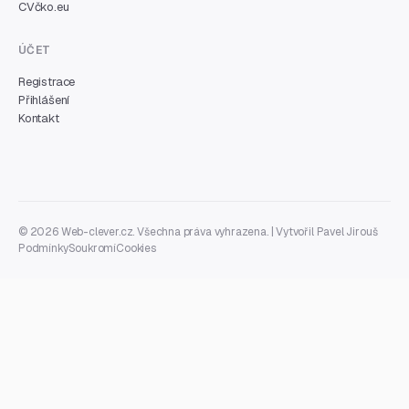
CVčko.eu
ÚČET
Registrace
Přihlášení
Kontakt
© 2026 Web-clever.cz. Všechna práva vyhrazena. | Vytvořil
Pavel Jirouš
Podmínky
Soukromí
Cookies