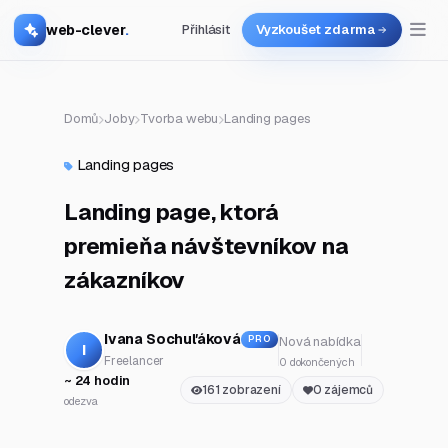
web-clever
.
Přihlásit
Vyzkoušet zdarma
Domů
Joby
Tvorba webu
Landing pages
Landing pages
Landing page, ktorá
premieňa návštevníkov na
zákazníkov
Ivana Sochuľáková
Nová nabídka
PRO
I
Freelancer
0 dokončených
~ 24 hodin
161 zobrazení
0 zájemců
odezva