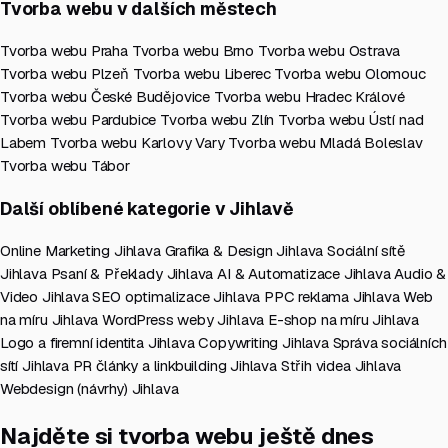
Tvorba webu v dalších městech
Tvorba webu Praha
Tvorba webu Brno
Tvorba webu Ostrava
Tvorba webu Plzeň
Tvorba webu Liberec
Tvorba webu Olomouc
Tvorba webu České Budějovice
Tvorba webu Hradec Králové
Tvorba webu Pardubice
Tvorba webu Zlín
Tvorba webu Ústí nad
Labem
Tvorba webu Karlovy Vary
Tvorba webu Mladá Boleslav
Tvorba webu Tábor
Další oblíbené kategorie v Jihlavě
Online Marketing Jihlava
Grafika & Design Jihlava
Sociální sítě
Jihlava
Psaní & Překlady Jihlava
AI & Automatizace Jihlava
Audio &
Video Jihlava
SEO optimalizace Jihlava
PPC reklama Jihlava
Web
na míru Jihlava
WordPress weby Jihlava
E-shop na míru Jihlava
Logo a firemní identita Jihlava
Copywriting Jihlava
Správa sociálních
sítí Jihlava
PR články a linkbuilding Jihlava
Střih videa Jihlava
Webdesign (návrhy) Jihlava
Najděte si tvorba webu ještě dnes