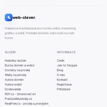
web-clever
.
Freelance marketplace pro tvorbu webů, marketing,
grafiku a další. Prodejte doménu nebo web na naší
burze.
SLUŽBY
INFORMACE
Nabídky služeb
Ceník
Burza domén a webů
Jak to funguje
Domény na prodej
Blog
Weby na prodej
O nás
Aukce domén
Kontakt
Aukce webů
Registrace
Dodavatelé
Přihlášení
RDY.cz - zkracovač url
PražskéMuzikály.cz
RealFree.cz - prodej a pronájem