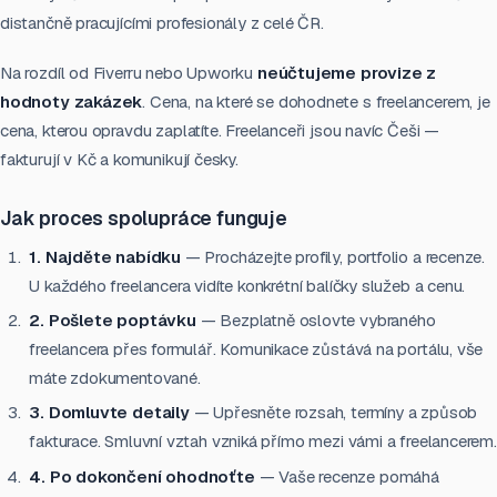
distančně pracujícími profesionály z celé ČR.
Na rozdíl od Fiverru nebo Upworku
neúčtujeme provize z
hodnoty zakázek
. Cena, na které se dohodnete s freelancerem, je
cena, kterou opravdu zaplatíte. Freelanceři jsou navíc Češi —
fakturují v Kč a komunikují česky.
Jak proces spolupráce funguje
1. Najděte nabídku
— Procházejte profily, portfolio a recenze.
U každého freelancera vidíte konkrétní balíčky služeb a cenu.
2. Pošlete poptávku
— Bezplatně oslovte vybraného
freelancera přes formulář. Komunikace zůstává na portálu, vše
máte zdokumentované.
3. Domluvte detaily
— Upřesněte rozsah, termíny a způsob
fakturace. Smluvní vztah vzniká přímo mezi vámi a freelancerem.
4. Po dokončení ohodnoťte
— Vaše recenze pomáhá