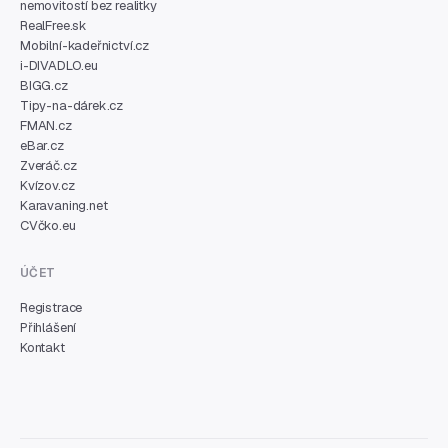
nemovitostí bez realitky
RealFree.sk
Mobilní-kadeřnictví.cz
i-DIVADLO.eu
BIGG.cz
Tipy-na-dárek.cz
FMAN.cz
eBar.cz
Zveráč.cz
Kvízov.cz
Karavaning.net
CVčko.eu
ÚČET
Registrace
Přihlášení
Kontakt