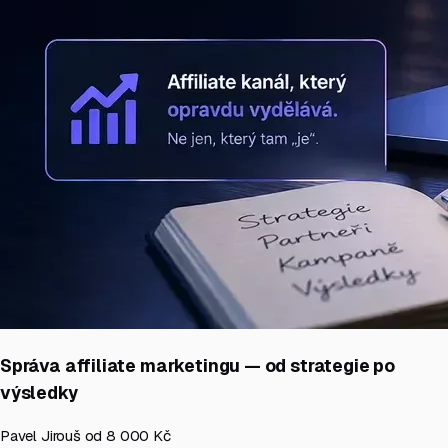
Správa affiliate marketingu — od strategie po
výsledky
Pavel Jirouš
od 8 000 Kč