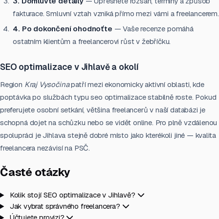
3. Domluvte detaily
— Upřesněte rozsah, termíny a způsob
fakturace. Smluvní vztah vzniká přímo mezi vámi a freelancerem.
4. Po dokončení ohodnoťte
— Vaše recenze pomáhá
ostatním klientům a freelancerovi růst v žebříčku.
SEO optimalizace v Jihlavě a okolí
Region
Kraj Vysočina
patří mezi ekonomicky aktivní oblasti, kde
poptávka po službách typu seo optimalizace stabilně roste. Pokud
preferujete osobní setkání, většina freelancerů v naší databázi je
schopná dojet na schůzku nebo se vidět online. Pro plně vzdálenou
spolupráci je Jihlava stejně dobré místo jako kterékoli jiné — kvalita
freelancera nezávisí na PSČ.
Časté otázky
Kolik stojí SEO optimalizace v Jihlavě?
Jak vybrat správného freelancera?
Účtujete provizi?