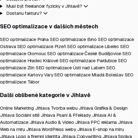
Musí být freelancer fyzicky v Jihlavě?
Dostanu fakturu?
SEO optimalizace v dalších městech
SEO optimalizace Praha
SEO optimalizace Brno
SEO optimalizace
Ostrava
SEO optimalizace Plzeň
SEO optimalizace Liberec
SEO
optimalizace Olomouc
SEO optimalizace České Budějovice
SEO
optimalizace Hradec Králové
SEO optimalizace Pardubice
SEO
optimalizace Zlín
SEO optimalizace Ústí nad Labem
SEO
optimalizace Karlovy Vary
SEO optimalizace Mladá Boleslav
SEO
optimalizace Tábor
Další oblíbené kategorie v Jihlavě
Online Marketing Jihlava
Tvorba webu Jihlava
Grafika & Design
Jihlava
Sociální sítě Jihlava
Psaní & Překlady Jihlava
AI &
Automatizace Jihlava
Audio & Video Jihlava
PPC reklama Jihlava
Web na míru Jihlava
WordPress weby Jihlava
E-shop na míru
Jihlava
Logo a firemní identita Jihlava
Copywriting Jihlava
Správa