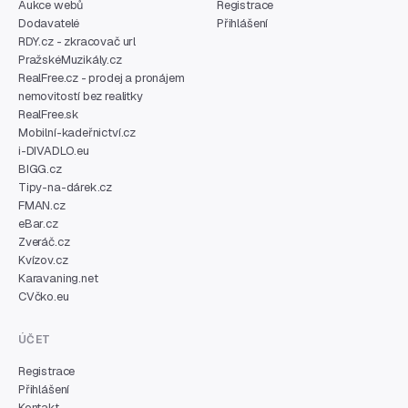
Aukce webů
Registrace
Dodavatelé
Přihlášení
RDY.cz - zkracovač url
PražskéMuzikály.cz
RealFree.cz - prodej a pronájem
nemovitostí bez realitky
RealFree.sk
Mobilní-kadeřnictví.cz
i-DIVADLO.eu
BIGG.cz
Tipy-na-dárek.cz
FMAN.cz
eBar.cz
Zveráč.cz
Kvízov.cz
Karavaning.net
CVčko.eu
ÚČET
Registrace
Přihlášení
Kontakt