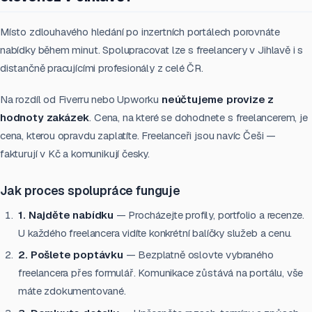
Místo zdlouhavého hledání po inzertních portálech porovnáte
nabídky během minut. Spolupracovat lze s freelancery v Jihlavě i s
distančně pracujícími profesionály z celé ČR.
Na rozdíl od Fiverru nebo Upworku
neúčtujeme provize z
hodnoty zakázek
. Cena, na které se dohodnete s freelancerem, je
cena, kterou opravdu zaplatíte. Freelanceři jsou navíc Češi —
fakturují v Kč a komunikují česky.
Jak proces spolupráce funguje
1. Najděte nabídku
— Procházejte profily, portfolio a recenze.
U každého freelancera vidíte konkrétní balíčky služeb a cenu.
2. Pošlete poptávku
— Bezplatně oslovte vybraného
freelancera přes formulář. Komunikace zůstává na portálu, vše
máte zdokumentované.