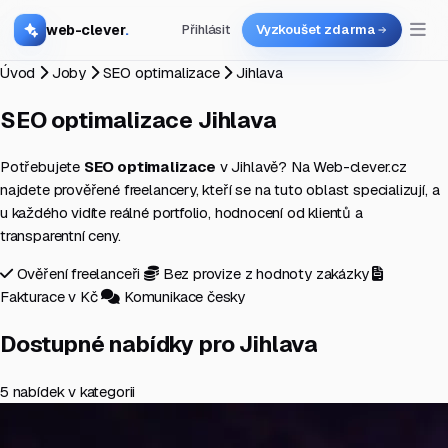
web-clever
.
Přihlásit
Vyzkoušet zdarma
Úvod
Joby
SEO optimalizace
Jihlava
SEO optimalizace
Jihlava
Potřebujete
SEO optimalizace
v Jihlavě? Na Web-clever.cz
najdete prověřené freelancery, kteří se na tuto oblast specializují, a
u každého vidíte reálné portfolio, hodnocení od klientů a
transparentní ceny.
Ověření freelanceři
Bez provize z hodnoty zakázky
Fakturace v Kč
Komunikace česky
Dostupné nabídky pro Jihlava
5 nabídek v kategorii