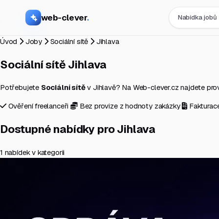
web-clever
.
Nabídka jobů
Úvod
Joby
Sociální sítě
Jihlava
Sociální sítě
Jihlava
Potřebujete
Sociální sítě
v Jihlavě? Na Web-clever.cz najdete prověř
Ověření freelanceři
Bez provize z hodnoty zakázky
Fakturac
Dostupné nabídky pro Jihlava
1 nabídek v kategorii