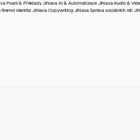
lava
Psaní & Překlady Jihlava
AI & Automatizace Jihlava
Audio & Vid
 firemní identita Jihlava
Copywriting Jihlava
Správa sociálních sítí Ji