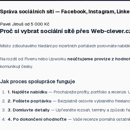
Správa sociálních sítí — Facebook, Instagram, Linke
Pavel Jirouš
od 5 000 Kč
Proč si vybrat sociální sítě přes Web-clever.c
Místo zdlouhavého hledání po inzertních portálech porovnáte nabídky
Na rozdíl od Fiverru nebo Upworku
neúčtujeme provize z hodno
komunikují česky.
Jak proces spolupráce funguje
1. Najděte nabídku
— Procházejte profily, portfolio a recenze. 
2. Pošlete poptávku
— Bezplatně oslovte vybraného freelanc
3. Domluvte detaily
— Upřesněte rozsah, termíny a způsob fak
4. Po dokončení ohodnoťte
— Vaše recenze pomáhá ostatním 