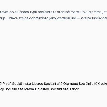
távka po službách typu sociální sítě stabilně roste. Pokud preferujet
je Jihlava stejně dobré místo jako kterékoli jiné — kvalita freelance
tě Plzeň
Sociální sítě Liberec
Sociální sítě Olomouc
Sociální sítě Čes
ary
Sociální sítě Mladá Boleslav
Sociální sítě Tábor