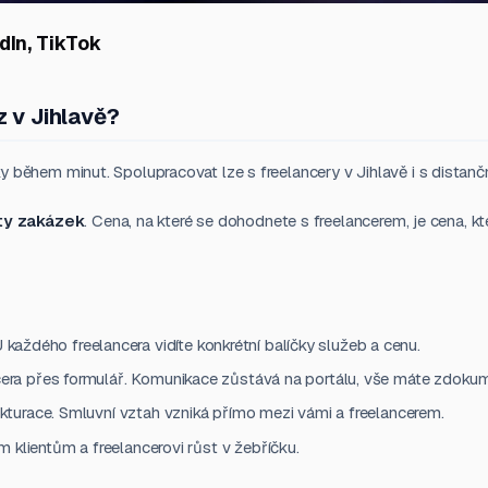
dIn, TikTok
z v Jihlavě?
 během minut. Spolupracovat lze s freelancery v Jihlavě i s distančn
ty zakázek
. Cena, na které se dohodnete s freelancerem, je cena, kt
U každého freelancera vidíte konkrétní balíčky služeb a cenu.
era přes formulář. Komunikace zůstává na portálu, vše máte zdoku
turace. Smluvní vztah vzniká přímo mezi vámi a freelancerem.
klientům a freelancerovi růst v žebříčku.