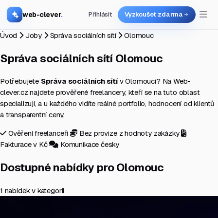
web-clever
.
Přihlásit
Vyzkoušet zdarma
Úvod
Joby
Správa sociálních sítí
Olomouc
Správa sociálních sítí
Olomouc
Potřebujete
Správa sociálních sítí
v Olomouci? Na Web-
clever.cz najdete prověřené freelancery, kteří se na tuto oblast
specializují, a u každého vidíte reálné portfolio, hodnocení od klientů
a transparentní ceny.
Ověření freelanceři
Bez provize z hodnoty zakázky
Fakturace v Kč
Komunikace česky
Dostupné nabídky pro Olomouc
1 nabídek v kategorii