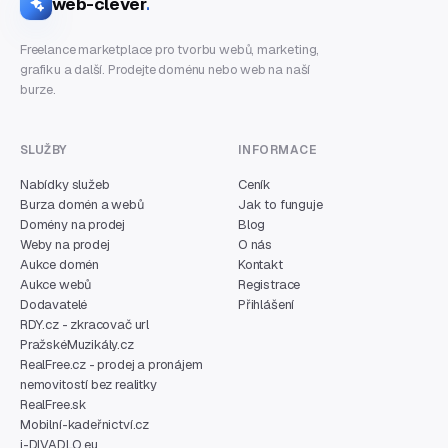
web-clever
.
Freelance marketplace pro tvorbu webů, marketing,
grafiku a další. Prodejte doménu nebo web na naší
burze.
SLUŽBY
INFORMACE
Nabídky služeb
Ceník
Burza domén a webů
Jak to funguje
Domény na prodej
Blog
Weby na prodej
O nás
Aukce domén
Kontakt
Aukce webů
Registrace
Dodavatelé
Přihlášení
RDY.cz - zkracovač url
PražskéMuzikály.cz
RealFree.cz - prodej a pronájem
nemovitostí bez realitky
RealFree.sk
Mobilní-kadeřnictví.cz
i-DIVADLO.eu