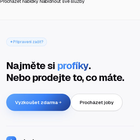
Procházet nabídky
Nabídnout své služby
Připraveni začít?
Najměte si
profíky
.
Nebo prodejte to, co máte.
Vyzkoušet zdarma
Procházet joby