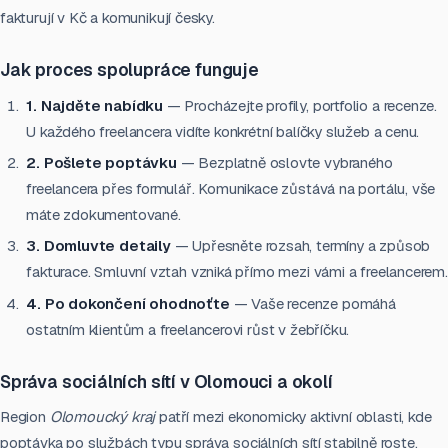
fakturují v Kč a komunikují česky.
Jak proces spolupráce funguje
1. Najděte nabídku
— Procházejte profily, portfolio a recenze.
U každého freelancera vidíte konkrétní balíčky služeb a cenu.
2. Pošlete poptávku
— Bezplatně oslovte vybraného
freelancera přes formulář. Komunikace zůstává na portálu, vše
máte zdokumentované.
3. Domluvte detaily
— Upřesněte rozsah, termíny a způsob
fakturace. Smluvní vztah vzniká přímo mezi vámi a freelancerem.
4. Po dokončení ohodnoťte
— Vaše recenze pomáhá
ostatním klientům a freelancerovi růst v žebříčku.
Správa sociálních sítí v Olomouci a okolí
Region
Olomoucký kraj
patří mezi ekonomicky aktivní oblasti, kde
poptávka po službách typu správa sociálních sítí stabilně roste.