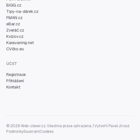
BIGG.cz
Tipy-na-dárek.cz
FMAN.cz
eBar.cz
Zveráč.cz
Kvízov.cz
Karavaning.net
CVčko.eu
ÚČET
Registrace
Přihlášení
Kontakt
© 2026 Web-clever.cz. Všechna práva vyhrazena. | Vytvořil
Pavel Jirouš
Podmínky
Soukromí
Cookies