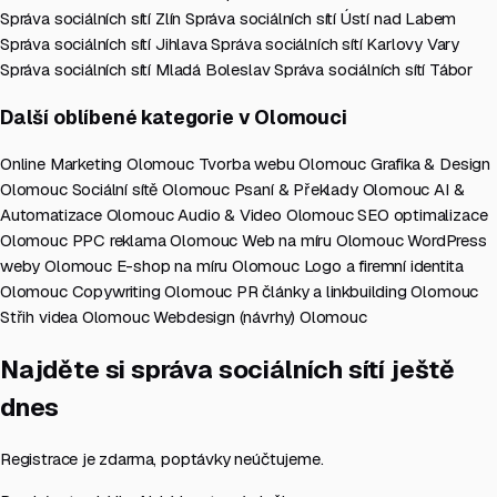
Správa sociálních sítí Zlín
Správa sociálních sítí Ústí nad Labem
Správa sociálních sítí Jihlava
Správa sociálních sítí Karlovy Vary
Správa sociálních sítí Mladá Boleslav
Správa sociálních sítí Tábor
Další oblíbené kategorie v Olomouci
Online Marketing Olomouc
Tvorba webu Olomouc
Grafika & Design
Olomouc
Sociální sítě Olomouc
Psaní & Překlady Olomouc
AI &
Automatizace Olomouc
Audio & Video Olomouc
SEO optimalizace
Olomouc
PPC reklama Olomouc
Web na míru Olomouc
WordPress
weby Olomouc
E-shop na míru Olomouc
Logo a firemní identita
Olomouc
Copywriting Olomouc
PR články a linkbuilding Olomouc
Střih videa Olomouc
Webdesign (návrhy) Olomouc
Najděte si správa sociálních sítí ještě
dnes
Registrace je zdarma, poptávky neúčtujeme.