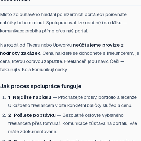
Místo zdlouhavého hledání po inzertních portálech porovnáte
nabídky během minut. Spolupracovat lze osobně i na dálku —
komunikace probíhá přímo přes náš portál.
Na rozdíl od Fiverru nebo Upworku
neúčtujeme provize z
hodnoty zakázek
. Cena, na které se dohodnete s freelancerem, je
cena, kterou opravdu zaplatíte. Freelanceři jsou navíc Češi —
fakturují v Kč a komunikují česky.
Jak proces spolupráce funguje
1. Najděte nabídku
— Procházejte profily, portfolio a recenze.
U každého freelancera vidíte konkrétní balíčky služeb a cenu.
2. Pošlete poptávku
— Bezplatně oslovte vybraného
freelancera přes formulář. Komunikace zůstává na portálu, vše
máte zdokumentované.