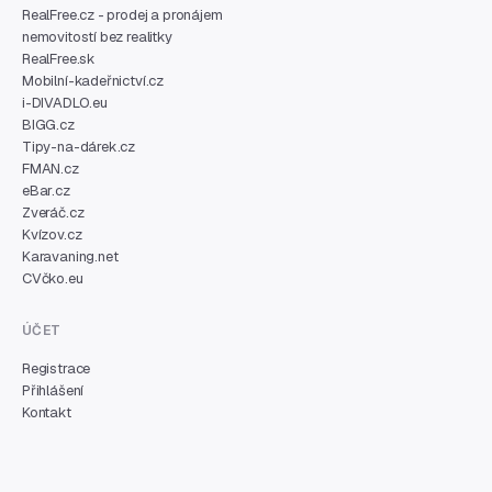
RealFree.cz - prodej a pronájem
nemovitostí bez realitky
RealFree.sk
Mobilní-kadeřnictví.cz
i-DIVADLO.eu
BIGG.cz
Tipy-na-dárek.cz
FMAN.cz
eBar.cz
Zveráč.cz
Kvízov.cz
Karavaning.net
CVčko.eu
ÚČET
Registrace
Přihlášení
Kontakt