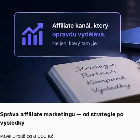
Správa affiliate marketingu — od strategie po
výsledky
Pavel Jirouš
od 8 000 Kč