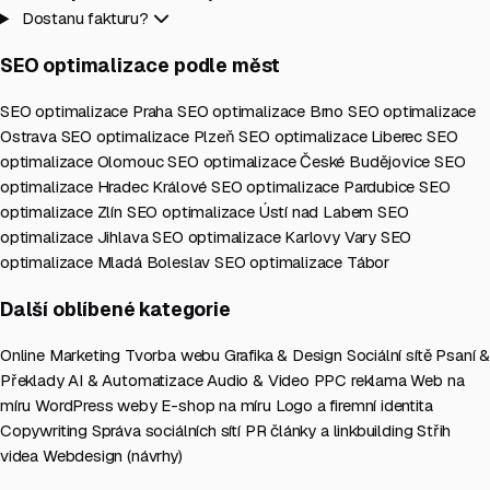
Dostanu fakturu?
SEO optimalizace podle měst
SEO optimalizace Praha
SEO optimalizace Brno
SEO optimalizace
Ostrava
SEO optimalizace Plzeň
SEO optimalizace Liberec
SEO
optimalizace Olomouc
SEO optimalizace České Budějovice
SEO
optimalizace Hradec Králové
SEO optimalizace Pardubice
SEO
optimalizace Zlín
SEO optimalizace Ústí nad Labem
SEO
optimalizace Jihlava
SEO optimalizace Karlovy Vary
SEO
optimalizace Mladá Boleslav
SEO optimalizace Tábor
Další oblíbené kategorie
Online Marketing
Tvorba webu
Grafika & Design
Sociální sítě
Psaní &
Překlady
AI & Automatizace
Audio & Video
PPC reklama
Web na
míru
WordPress weby
E-shop na míru
Logo a firemní identita
Copywriting
Správa sociálních sítí
PR články a linkbuilding
Střih
videa
Webdesign (návrhy)