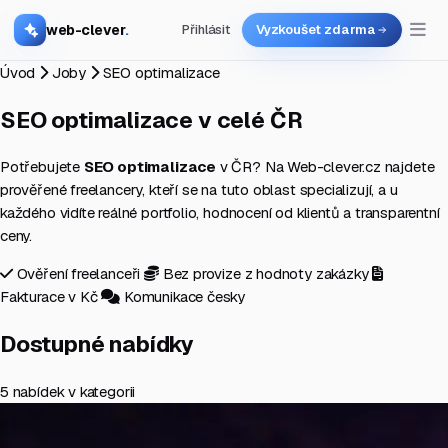
web-clever
.
Přihlásit
Vyzkoušet zdarma
Úvod
Joby
SEO optimalizace
SEO optimalizace
v celé ČR
Potřebujete
SEO optimalizace
v ČR? Na Web-clever.cz najdete
prověřené freelancery, kteří se na tuto oblast specializují, a u
každého vidíte reálné portfolio, hodnocení od klientů a transparentní
ceny.
Ověření freelanceři
Bez provize z hodnoty zakázky
Fakturace v Kč
Komunikace česky
Dostupné nabídky
5 nabídek v kategorii