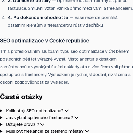
3. Domluvte detaily
— Upřesněte rozsah, termíny a způsob
fakturace. Smluvní vztah vzniká přímo mezi vámi a freelancerem.
4. Po dokončení ohodnoťte
— Vaše recenze pomáhá
ostatním klientům a freelancerovi růst v žebříčku.
SEO optimalizace v České republice
Trh s profesionálními službami typu seo optimalizace v ČR během
posledních pěti let výrazně vyzrál. Místo agentur s desítkami
zaměstnanců a vysokými fixními náklady stále více firem volí přímou
spolupráci s freelancery. Výsledkem je rychlejší dodání, nižší cena a
osobní zodpovědnost za výsledek.
Časté otázky
Kolik stojí SEO optimalizace?
Jak vybrat správného freelancera?
Účtujete provizi?
Musí být freelancer ze stejného města?