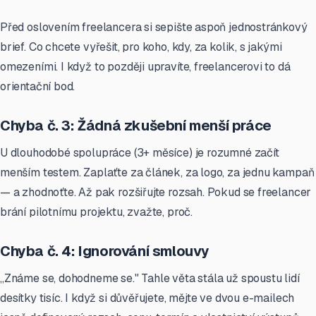
Před oslovením freelancera si sepište aspoň jednostránkový
brief. Co chcete vyřešit, pro koho, kdy, za kolik, s jakými
omezeními. I když to později upravíte, freelancerovi to dá
orientační bod.
Chyba č. 3: Žádná zkušební menší práce
U dlouhodobé spolupráce (3+ měsíce) je rozumné začít
menším testem. Zaplaťte za článek, za logo, za jednu kampaň
— a zhodnoťte. Až pak rozšiřujte rozsah. Pokud se freelancer
brání pilotnímu projektu, zvažte, proč.
Chyba č. 4: Ignorování smlouvy
„Známe se, dohodneme se." Tahle věta stála už spoustu lidí
desítky tisíc. I když si důvěřujete, mějte ve dvou e-mailech