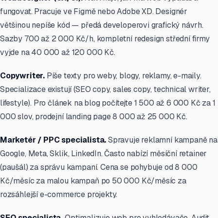
fungovat. Pracuje ve Figmě nebo Adobe XD. Designér
většinou nepíše kód — předá developerovi grafický návrh.
Sazby 700 až 2 000 Kč/h, kompletní redesign střední firmy
vyjde na 40 000 až 120 000 Kč.
Copywriter.
Píše texty pro weby, blogy, reklamy, e-maily.
Specializace existují (SEO copy, sales copy, technical writer,
lifestyle). Pro článek na blog počítejte 1 500 až 6 000 Kč za 1
000 slov, prodejní landing page 8 000 až 25 000 Kč.
Marketér / PPC specialista.
Spravuje reklamní kampaně na
Google, Meta, Sklik, LinkedIn. Často nabízí měsíční retainer
(paušál) za správu kampaní. Cena se pohybuje od 8 000
Kč/měsíc za malou kampaň po 50 000 Kč/měsíc za
rozsáhlejší e-commerce projekty.
SEO specialista.
Optimalizuje web pro vyhledávače. Audit