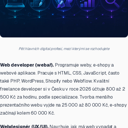
Pět hlavních digital profesí, mezi kterými se rozhodujete
Web developer (webař).
Programuje weby, e-shopy a
webové aplikace. Pracuje s HTML, CSS, JavaScript, často
také PHP, WordPress, Shopify nebo Webflow. Kvalitní
freelance developer si v Česku v roce 2026 účtuje 800 až 2
500 Kč za hodinu, podle specializace. Tvorba menšího
prezentačního webu vyjde na 25 000 až 80 000 Kč, e-shopy
začínají kolem 60 000 Kč.
Webdesignér (UX/UI).
Navrhuje, jak má web vypadat a