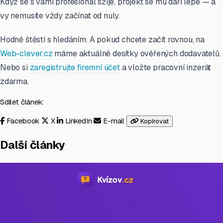
Když se s vámi profesionál sžije, projekt se mu daří lépe — a
vy nemusíte vždy začínat od nuly.
Hodně štěstí s hledáním. A pokud chcete začít rovnou, na
Web-clever.cz
máme aktuálně desítky ověřených dodavatelů.
Nebo si
zaregistrujte firemní účet
a vložte pracovní inzerát
zdarma.
Sdílet článek:
Facebook
X
LinkedIn
E-mail
Kopírovat
Další články