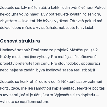
Zeptejte se, kdy může začít a kolik hodin týdně věnuje. Pokud
někdo „má volno hned" a vy potřebujete kvalitního seniora,
zbystřete — kvalitní lidé bývají vytížení. Zároveň pokud má
čekací dobu měsíc a vy spěcháte, nebudete to zvládat.
Cenová struktura
Hodinová sazba? Fixní cena za projekt? Měsíční paušál?
Každý model má jiné výhody. Pro malé jasně definované
projekty preferujte fixní cenu. Pro dlouhodobou spolupráci
nebo nejasné zadání bývá hodinová sazba realističtější.
Zeptejte se konkrétně, co je v ceně. Některé sazby zahrnují
konzultace, jiné jen samotnou implementaci. Některé počítají
s revizemi, jiné si je účtují extra. Vyjasněte si to dopředu —
vyhnete se nepříjemnostem.