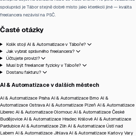
spolupráci je Tábor stejně dobré místo jako kterékoli jiné — kvalita
freelancera nezávisí na PSČ.
Časté otázky
Kolik stojí AI & Automatizace v Táboře?
Jak vybrat správného freelancera?
Účtujete provizi?
Musí být freelancer fyzicky v Táboře?
Dostanu fakturu?
AI & Automatizace v dalších městech
AI & Automatizace Praha
AI & Automatizace Brno
AI &
Automatizace Ostrava
AI & Automatizace Plzeň
AI & Automatizace
Liberec
AI & Automatizace Olomouc
AI & Automatizace České
Budějovice
AI & Automatizace Hradec Králové
AI & Automatizace
Pardubice
AI & Automatizace Zlín
AI & Automatizace Ústí nad
Labem
AI & Automatizace Jihlava
AI & Automatizace Karlovy Vary