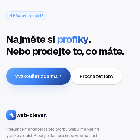
Připraveni začít?
Najměte si
profíky
.
Nebo prodejte to, co máte.
Vyzkoušet zdarma
Procházet joby
web-clever
.
Freelance marketplace pro tvorbu webů, marketing,
grafiku a další. Prodejte doménu nebo web na naší