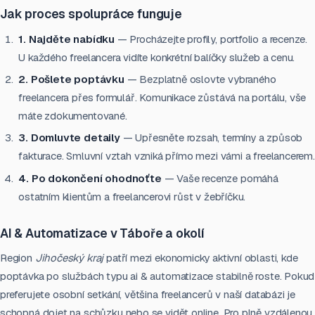
Jak proces spolupráce funguje
1. Najděte nabídku
— Procházejte profily, portfolio a recenze.
U každého freelancera vidíte konkrétní balíčky služeb a cenu.
2. Pošlete poptávku
— Bezplatně oslovte vybraného
freelancera přes formulář. Komunikace zůstává na portálu, vše
máte zdokumentované.
3. Domluvte detaily
— Upřesněte rozsah, termíny a způsob
fakturace. Smluvní vztah vzniká přímo mezi vámi a freelancerem.
4. Po dokončení ohodnoťte
— Vaše recenze pomáhá
ostatním klientům a freelancerovi růst v žebříčku.
AI & Automatizace v Táboře a okolí
Region
Jihočeský kraj
patří mezi ekonomicky aktivní oblasti, kde
poptávka po službách typu ai & automatizace stabilně roste. Pokud
preferujete osobní setkání, většina freelancerů v naší databázi je
schopná dojet na schůzku nebo se vidět online. Pro plně vzdálenou