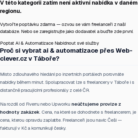
V této kategorii zatím není aktivní nabídka v daném
regionu.
Vytvořte poptávku zdarma — ozvou se vám freelanceři z naší
databáze. Nebo se zaregistrujte jako dodavatel a buďte zde první.
Poptat AI & Automatizace
Nabídnout své služby
Proč si vybrat ai & automatizace přes Web-
clever.cz v Táboře?
Místo zdlouhavého hledání po inzertních portálech porovnáte
nabídky během minut. Spolupracovat lze s freelancery v Táboře i s
distančně pracujícími profesionály z celé ČR.
Na rozdíl od Fiverru nebo Upworku
neúčtujeme provize z
hodnoty zakázek
. Cena, na které se dohodnete s freelancerem, je
cena, kterou opravdu zaplatíte. Freelanceři jsou navíc Češi —
fakturují v Kč a komunikují česky.