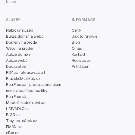
burze.
SLUŽBY
INFORMACE
Nabídky služeb
Ceník
Burza domén a webů
Jak to funguje
Domény na prodej
Blog
Weby na prodej
O nás
Aukce domén
Kontakt
Aukce webů
Registrace
Dodavatelé
Přihlášení
RDY.cz - zkracovač url
PražskéMuzikály.cz
RealFree.cz - prodej a pronájem
nemovitostí bez realitky
RealFree.sk
Mobilní-kadeřnictví.cz
i-DIVADLO.eu
BIGG.cz
Tipy-na-dárek.cz
FMAN.cz
eBar.cz