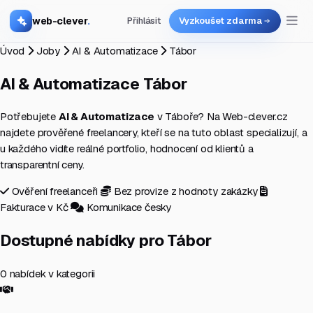
web-clever
.
Přihlásit
Vyzkoušet zdarma
Úvod
Joby
AI & Automatizace
Tábor
AI & Automatizace
Tábor
Potřebujete
AI & Automatizace
v Táboře? Na Web-clever.cz
najdete prověřené freelancery, kteří se na tuto oblast specializují, a
u každého vidíte reálné portfolio, hodnocení od klientů a
transparentní ceny.
Ověření freelanceři
Bez provize z hodnoty zakázky
Fakturace v Kč
Komunikace česky
Dostupné nabídky pro Tábor
0 nabídek v kategorii