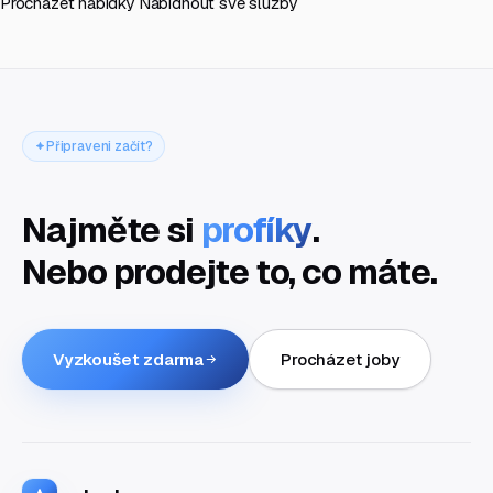
Procházet nabídky
Nabídnout své služby
Připraveni začít?
Najměte si
profíky
.
Nebo prodejte to, co máte.
Vyzkoušet zdarma
Procházet joby