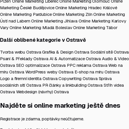
Plzeň
Online Marketing Liberec
Online Marketing Olomouc
Online
Marketing České Budějovice
Online Marketing Hradec Králové
Online Marketing Pardubice
Online Marketing Zlín
Online Marketing
Ústí nad Labem
Online Marketing Jihlava
Online Marketing Karlovy
Vary
Online Marketing Mladá Boleslav
Online Marketing Tábor
Další oblíbené kategorie v Ostravě
Tvorba webu Ostrava
Grafika & Design Ostrava
Sociální sítě Ostrava
Psaní & Překlady Ostrava
AI & Automatizace Ostrava
Audio & Video
Ostrava
SEO optimalizace Ostrava
PPC reklama Ostrava
Web na
míru Ostrava
WordPress weby Ostrava
E-shop na míru Ostrava
Logo a firemní identita Ostrava
Copywriting Ostrava
Správa
sociálních sítí Ostrava
PR články a linkbuilding Ostrava
Střih videa
Ostrava
Webdesign (návrhy) Ostrava
Najděte si online marketing ještě dnes
Registrace je zdarma, poptávky neúčtujeme.