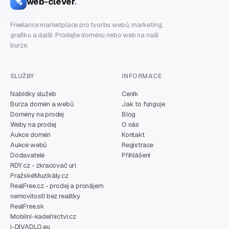
web-clever
.
Freelance marketplace pro tvorbu webů, marketing,
grafiku a další. Prodejte doménu nebo web na naší
burze.
SLUŽBY
INFORMACE
Nabídky služeb
Ceník
Burza domén a webů
Jak to funguje
Domény na prodej
Blog
Weby na prodej
O nás
Aukce domén
Kontakt
Aukce webů
Registrace
Dodavatelé
Přihlášení
RDY.cz - zkracovač url
PražskéMuzikály.cz
RealFree.cz - prodej a pronájem
nemovitostí bez realitky
RealFree.sk
Mobilní-kadeřnictví.cz
i-DIVADLO.eu