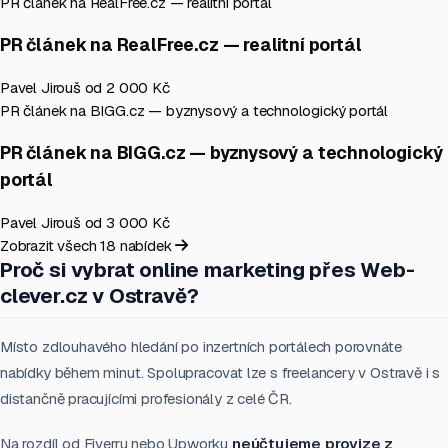
PR článek na RealFree.cz — realitní portál
PR článek na RealFree.cz — realitní portál
Pavel Jirouš
od 2 000 Kč
PR článek na BIGG.cz — byznysový a technologický portál
PR článek na BIGG.cz — byznysový a technologický
portál
Pavel Jirouš
od 3 000 Kč
Zobrazit všech 18 nabídek
Proč si vybrat online marketing přes Web-
clever.cz v Ostravě?
Místo zdlouhavého hledání po inzertních portálech porovnáte
nabídky během minut. Spolupracovat lze s freelancery v Ostravě i s
distančně pracujícími profesionály z celé ČR.
Na rozdíl od Fiverru nebo Upworku
neúčtujeme provize z