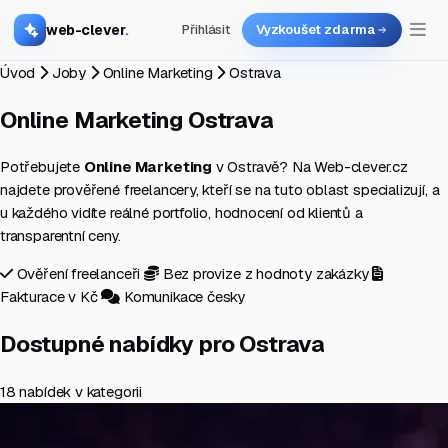
web-clever
.
Přihlásit
Vyzkoušet zdarma
Úvod
Joby
Online Marketing
Ostrava
Online Marketing
Ostrava
Potřebujete
Online Marketing
v Ostravě? Na Web-clever.cz
najdete prověřené freelancery, kteří se na tuto oblast specializují, a
u každého vidíte reálné portfolio, hodnocení od klientů a
transparentní ceny.
Ověření freelanceři
Bez provize z hodnoty zakázky
Fakturace v Kč
Komunikace česky
Dostupné nabídky pro Ostrava
18 nabídek v kategorii