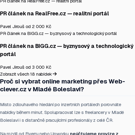
PR článek na RealFree.cz — realitní portál
PR článek na RealFree.cz — realitní portál
Pavel Jirouš
od 2 000 Kč
PR článek na BIGG.cz — byznysový a technologický portál
PR článek na BIGG.cz — byznysový a technologický
portál
Pavel Jirouš
od 3 000 Kč
Zobrazit všech 18 nabídek
Proč si vybrat online marketing přes Web-
clever.cz v Mladé Boleslavi?
Místo zdlouhavého hledání po inzertních portálech porovnáte
nabídky během minut. Spolupracovat lze s freelancery v Mladé
Boleslavi i s distančně pracujícími profesionály z celé ČR.
Na rozdíl od Fiverru nebo Upworku
neúčtujeme provize z