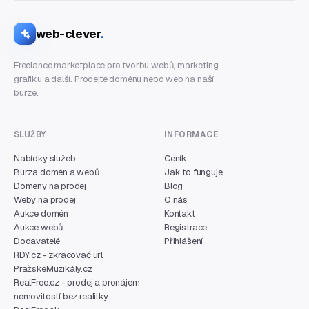
web-clever
.
Freelance marketplace pro tvorbu webů, marketing,
grafiku a další. Prodejte doménu nebo web na naší
burze.
SLUŽBY
INFORMACE
Nabídky služeb
Ceník
Burza domén a webů
Jak to funguje
Domény na prodej
Blog
Weby na prodej
O nás
Aukce domén
Kontakt
Aukce webů
Registrace
Dodavatelé
Přihlášení
RDY.cz - zkracovač url
PražskéMuzikály.cz
RealFree.cz - prodej a pronájem
nemovitostí bez realitky