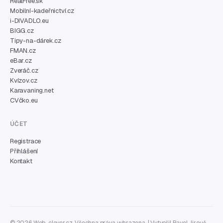
RealFree.sk
Mobilní-kadeřnictví.cz
i-DIVADLO.eu
BIGG.cz
Tipy-na-dárek.cz
FMAN.cz
eBar.cz
Zveráč.cz
Kvízov.cz
Karavaning.net
CVčko.eu
ÚČET
Registrace
Přihlášení
Kontakt
© 2026 Web-clever.cz. Všechna práva vyhrazena. | Vytvořil
Pavel Jirouš