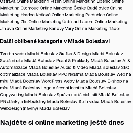
Ostrava
Online Marketing Plzeň
Online Marketing Liberec
Online
Marketing Olomouc
Online Marketing České Budějovice
Online
Marketing Hradec Králové
Online Marketing Pardubice
Online
Marketing Zlín
Online Marketing Ústí nad Labem
Online Marketing
Jihlava
Online Marketing Karlovy Vary
Online Marketing Tábor
Další oblíbené kategorie v Mladé Boleslavi
Tvorba webu Mladá Boleslav
Grafika & Design Mladá Boleslav
Sociální sítě Mladá Boleslav
Psaní & Překlady Mladá Boleslav
AI &
Automatizace Mladá Boleslav
Audio & Video Mladá Boleslav
SEO
optimalizace Mladá Boleslav
PPC reklama Mladá Boleslav
Web na
míru Mladá Boleslav
WordPress weby Mladá Boleslav
E-shop na
míru Mladá Boleslav
Logo a firemní identita Mladá Boleslav
Copywriting Mladá Boleslav
Správa sociálních sítí Mladá Boleslav
PR články a linkbuilding Mladá Boleslav
Střih videa Mladá Boleslav
Webdesign (návrhy) Mladá Boleslav
Najděte si online marketing ještě dnes