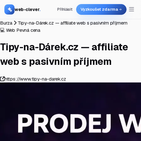
web-clever
.
Přihlásit
Vyzkoušet zdarma
Burza
Tipy-na-Dárek.cz — affiliate web s pasivním příjmem
💻 Web
Pevná cena
Tipy-na-Dárek.cz — affiliate
web s pasivním příjmem
https://www.tipy-na-darek.cz