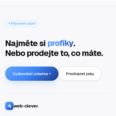
Připraveni začít?
Najměte si
profíky
.
Nebo prodejte to, co máte.
Vyzkoušet zdarma
Procházet joby
web-clever
.