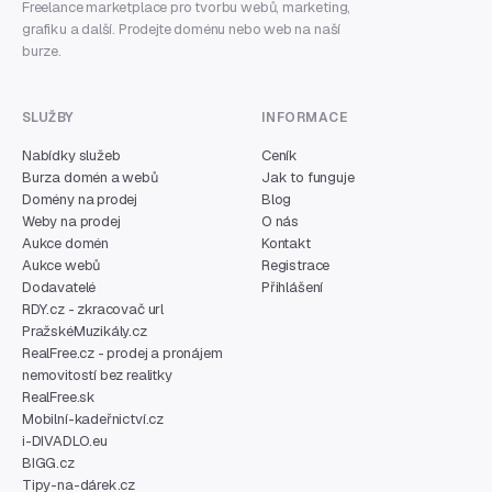
Freelance marketplace pro tvorbu webů, marketing,
grafiku a další. Prodejte doménu nebo web na naší
burze.
SLUŽBY
INFORMACE
Nabídky služeb
Ceník
Burza domén a webů
Jak to funguje
Domény na prodej
Blog
Weby na prodej
O nás
Aukce domén
Kontakt
Aukce webů
Registrace
Dodavatelé
Přihlášení
RDY.cz - zkracovač url
PražskéMuzikály.cz
RealFree.cz - prodej a pronájem
nemovitostí bez realitky
RealFree.sk
Mobilní-kadeřnictví.cz
i-DIVADLO.eu
BIGG.cz
Tipy-na-dárek.cz