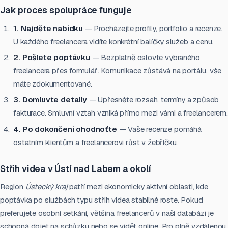
Jak proces spolupráce funguje
1. Najděte nabídku
— Procházejte profily, portfolio a recenze.
U každého freelancera vidíte konkrétní balíčky služeb a cenu.
2. Pošlete poptávku
— Bezplatně oslovte vybraného
freelancera přes formulář. Komunikace zůstává na portálu, vše
máte zdokumentované.
3. Domluvte detaily
— Upřesněte rozsah, termíny a způsob
fakturace. Smluvní vztah vzniká přímo mezi vámi a freelancerem.
4. Po dokončení ohodnoťte
— Vaše recenze pomáhá
ostatním klientům a freelancerovi růst v žebříčku.
Střih videa v Ústí nad Labem a okolí
Region
Ústecký kraj
patří mezi ekonomicky aktivní oblasti, kde
poptávka po službách typu střih videa stabilně roste. Pokud
preferujete osobní setkání, většina freelancerů v naší databázi je
schopná dojet na schůzku nebo se vidět online. Pro plně vzdálenou