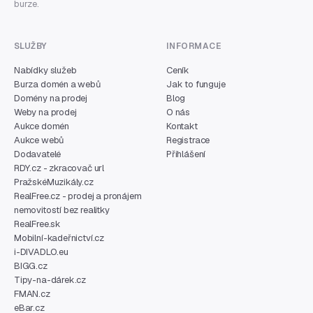
burze.
SLUŽBY
INFORMACE
Nabídky služeb
Ceník
Burza domén a webů
Jak to funguje
Domény na prodej
Blog
Weby na prodej
O nás
Aukce domén
Kontakt
Aukce webů
Registrace
Dodavatelé
Přihlášení
RDY.cz - zkracovač url
PražskéMuzikály.cz
RealFree.cz - prodej a pronájem
nemovitostí bez realitky
RealFree.sk
Mobilní-kadeřnictví.cz
i-DIVADLO.eu
BIGG.cz
Tipy-na-dárek.cz
FMAN.cz
eBar.cz