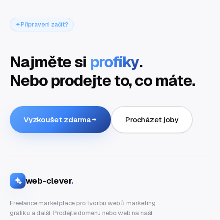
Připraveni začít?
Najměte si
profíky
.
Nebo prodejte to, co máte.
Vyzkoušet zdarma
Procházet joby
web-clever
.
Freelance marketplace pro tvorbu webů, marketing,
grafiku a další. Prodejte doménu nebo web na naší