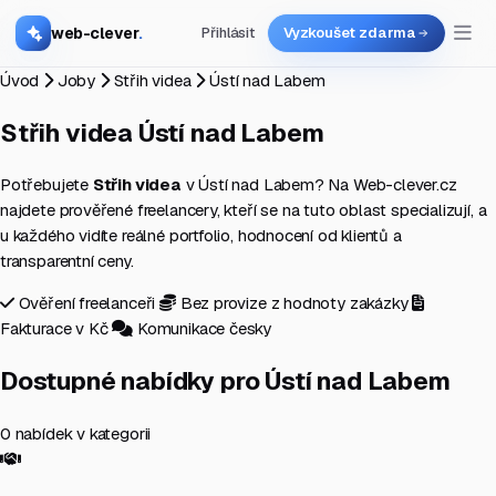
web-clever
.
Přihlásit
Vyzkoušet zdarma
Úvod
Joby
Střih videa
Ústí nad Labem
Střih videa
Ústí nad Labem
Potřebujete
Střih videa
v Ústí nad Labem? Na Web-clever.cz
najdete prověřené freelancery, kteří se na tuto oblast specializují, a
u každého vidíte reálné portfolio, hodnocení od klientů a
transparentní ceny.
Ověření freelanceři
Bez provize z hodnoty zakázky
Fakturace v Kč
Komunikace česky
Dostupné nabídky pro Ústí nad Labem
0 nabídek v kategorii