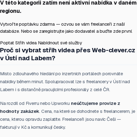
V této kategorii zatím není aktivní nabídka v daném
regionu.
Vytvořte poptávku zdarma — ozvou se vám freelanceři z naší
databáze. Nebo se zaregistrujte jako dodavatel a buďte zde první.
Poptat Střih videa
Nabídnout své služby
Proč si vybrat střih videa přes Web-clever.cz
v Ústí nad Labem?
Místo zdlouhavého hledání po inzertních portálech porovnáte
nabídky během minut. Spolupracovat lze s freelancery v Ústí nad
Labem i s distančně pracujícími profesionály z celé ČR.
Na rozdíl od Fiverru nebo Upworku
neúčtujeme provize z
hodnoty zakázek
. Cena, na které se dohodnete s freelancerem, je
cena, kterou opravdu zaplatíte. Freelanceři jsou navíc Češi —
fakturují v Kč a komunikují česky.