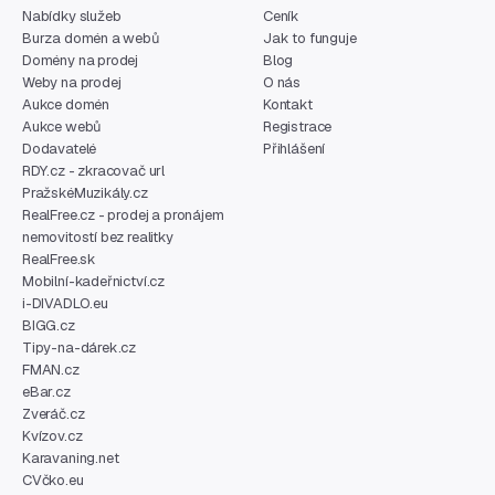
Nabídky služeb
Ceník
Burza domén a webů
Jak to funguje
Domény na prodej
Blog
Weby na prodej
O nás
Aukce domén
Kontakt
Aukce webů
Registrace
Dodavatelé
Přihlášení
RDY.cz - zkracovač url
PražskéMuzikály.cz
RealFree.cz - prodej a pronájem
nemovitostí bez realitky
RealFree.sk
Mobilní-kadeřnictví.cz
i-DIVADLO.eu
BIGG.cz
Tipy-na-dárek.cz
FMAN.cz
eBar.cz
Zveráč.cz
Kvízov.cz
Karavaning.net
CVčko.eu