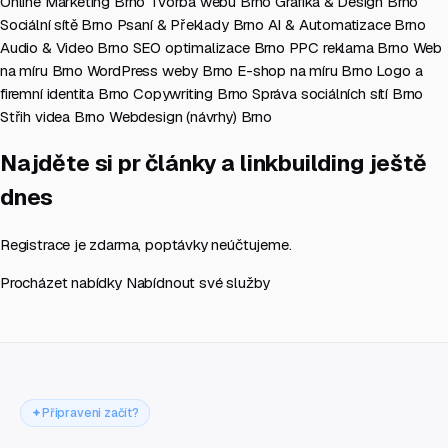
Online Marketing Brno
Tvorba webu Brno
Grafika & Design Brno
Sociální sítě Brno
Psaní & Překlady Brno
AI & Automatizace Brno
Audio & Video Brno
SEO optimalizace Brno
PPC reklama Brno
Web
na míru Brno
WordPress weby Brno
E-shop na míru Brno
Logo a
firemní identita Brno
Copywriting Brno
Správa sociálních sítí Brno
Střih videa Brno
Webdesign (návrhy) Brno
Najděte si pr články a linkbuilding ještě
dnes
Registrace je zdarma, poptávky neúčtujeme.
Procházet nabídky
Nabídnout své služby
Připraveni začít?