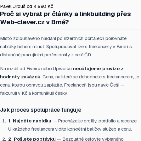
Pavel Jirouš
od 4 990 Kč
Proč si vybrat pr články a linkbuilding přes
Web-clever.cz v Brně?
Místo zdlouhavého hledání po inzertních portálech porovnáte
nabídky během minut. Spolupracovat lze s freelancery v Brně i s
distančně pracujícími profesionály z celé ČR.
Na rozdíl od Fiverru nebo Upworku
neúčtujeme provize z
hodnoty zakázek
. Cena, na které se dohodnete s freelancerem, je
cena, kterou opravdu zaplatíte. Freelanceři jsou navíc Češi —
fakturují v Kč a komunikují česky.
Jak proces spolupráce funguje
1. Najděte nabídku
— Procházejte profily, portfolio a recenze.
U každého freelancera vidíte konkrétní balíčky služeb a cenu.
2. Pošlete poptávku
— Bezplatně oslovte vybraného