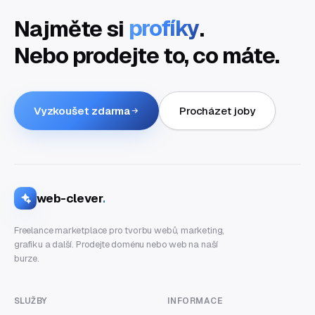
Najměte si
profíky
.
Nebo prodejte to, co máte.
Vyzkoušet zdarma
Procházet joby
web-clever
.
Freelance marketplace pro tvorbu webů, marketing,
grafiku a další. Prodejte doménu nebo web na naší
burze.
SLUŽBY
INFORMACE