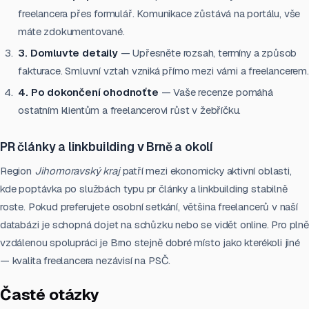
freelancera přes formulář. Komunikace zůstává na portálu, vše
máte zdokumentované.
3. Domluvte detaily
— Upřesněte rozsah, termíny a způsob
fakturace. Smluvní vztah vzniká přímo mezi vámi a freelancerem.
4. Po dokončení ohodnoťte
— Vaše recenze pomáhá
ostatním klientům a freelancerovi růst v žebříčku.
PR články a linkbuilding v Brně a okolí
Region
Jihomoravský kraj
patří mezi ekonomicky aktivní oblasti,
kde poptávka po službách typu pr články a linkbuilding stabilně
roste. Pokud preferujete osobní setkání, většina freelancerů v naší
databázi je schopná dojet na schůzku nebo se vidět online. Pro plně
vzdálenou spolupráci je Brno stejně dobré místo jako kterékoli jiné
— kvalita freelancera nezávisí na PSČ.
Časté otázky