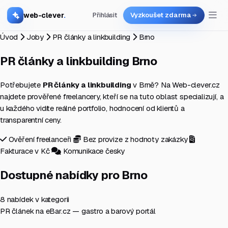
web-clever
.
Přihlásit
Vyzkoušet zdarma
Úvod
Joby
PR články a linkbuilding
Brno
PR články a linkbuilding
Brno
Potřebujete
PR články a linkbuilding
v Brně? Na Web-clever.cz
najdete prověřené freelancery, kteří se na tuto oblast specializují, a
u každého vidíte reálné portfolio, hodnocení od klientů a
transparentní ceny.
Ověření freelanceři
Bez provize z hodnoty zakázky
Fakturace v Kč
Komunikace česky
Dostupné nabídky pro Brno
8 nabídek v kategorii
PR článek na eBar.cz — gastro a barový portál